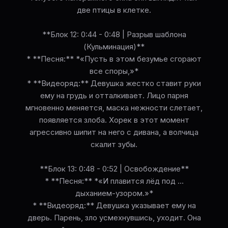
две птицы в клетке.
**Блок 12: 0:44 - 0:48 | Разрыв шаблона
(Кульминация)**
* **Песня:** *«Пусть в этом безумье сгорают
все споры,»*
* **Видеоряд:** Девушка жестко ставит руки
ему на грудь и отталкивает. Лицо парня
мгновенно меняется, маска нежности слетает,
появляется злоба. Хорек в этот момент
агрессивно шипит на него с дивана, а волчица
скалит зубы.
**Блок 13: 0:48 - 0:52 | Освобождение**
* **Песня:** *«И плавится лёд под …
дыханием-узором.»*
* **Видеоряд:** Девушка указывает ему на
дверь. Парень, зло усмехнувшись, уходит. Она