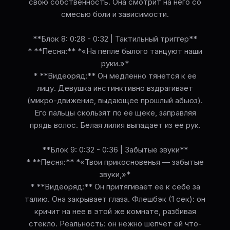
свою собственность. Она смотрит на него со
смесью боли и зависимости.
**Блок 8: 0:28 - 0:32 | Тактильный триггер**
* **Песня:** *«На пепле былого танцуют наши
руки.»*
* **Видеоряд:** Он медленно тянется к ее
лицу. Девушка инстинктивно вздрагивает
(микро-движение, выдающее прошлый абьюз).
Его пальцы скользят по ее щеке, заправляя
прядь волос. Белая лилия выпадает из ее рук.
**Блок 9: 0:32 - 0:36 | Забытые звуки**
* **Песня:** *«Твои прикосновенья — забытые
звуки,»*
* **Видеоряд:** Он притягивает ее к себе за
талию. Она закрывает глаза. Флешбэк (1 сек): он
кричит на нее в этой же комнате, разбивая
стекло. Реальность: он нежно шепчет ей что-