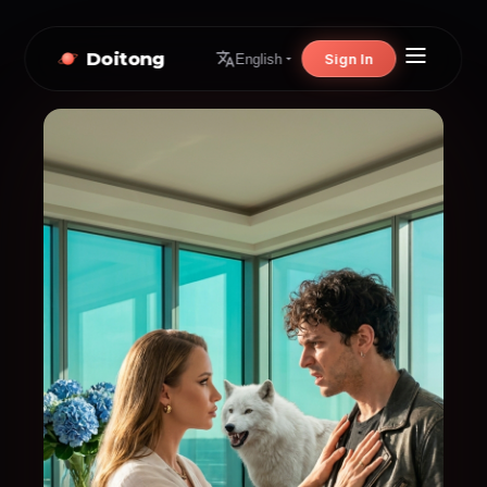
Doitong
Sign In
English