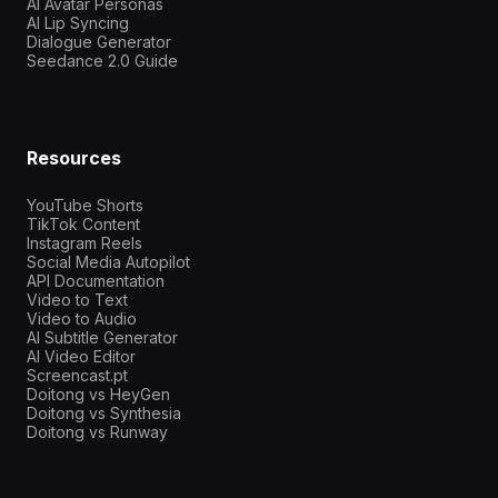
AI Avatar Personas
AI Lip Syncing
Dialogue Generator
Seedance 2.0 Guide
Resources
YouTube Shorts
TikTok Content
Instagram Reels
Social Media Autopilot
API Documentation
Video to Text
Video to Audio
AI Subtitle Generator
AI Video Editor
Screencast.pt
Doitong vs HeyGen
Doitong vs Synthesia
Doitong vs Runway