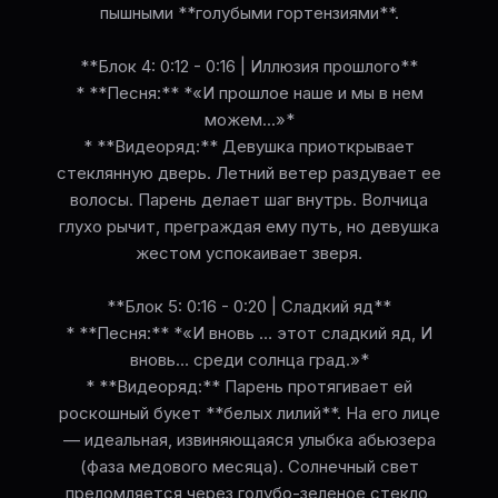
пышными **голубыми гортензиями**.
**Блок 4: 0:12 - 0:16 | Иллюзия прошлого**
* **Песня:** *«И прошлое наше и мы в нем
можем...»*
* **Видеоряд:** Девушка приоткрывает
стеклянную дверь. Летний ветер раздувает ее
волосы. Парень делает шаг внутрь. Волчица
глухо рычит, преграждая ему путь, но девушка
жестом успокаивает зверя.
**Блок 5: 0:16 - 0:20 | Сладкий яд**
* **Песня:** *«И вновь … этот сладкий яд, И
вновь… среди солнца град.»*
* **Видеоряд:** Парень протягивает ей
роскошный букет **белых лилий**. На его лице
— идеальная, извиняющаяся улыбка абьюзера
(фаза медового месяца). Солнечный свет
преломляется через голубо-зеленое стекло,