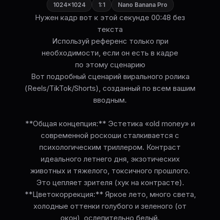
1024×1024
1:1
Nano Banana Pro
Нужен кадр вот к этой секунде 00:48 без
текста
Используй референс только при
необходимости, если он есть в кадре
по этому сценарию
Вот подробный сценарий вирального ролика
(Reels/TikTok/Shorts), созданный по всем вашим
вводным.
**Общая концепция:** Эстетика «old money» и
современной роскоши сталкивается с
психологическим триллером. Контраст
идеального летнего дня, экзотических
животных и тяжелого, токсичного прошлого.
Это цепляет зрителя (хук на контрасте).
**Цветокоррекция:** Яркое лето, много света,
холодные оттенки голубого и зеленого (от
окон), ослепительно белый.