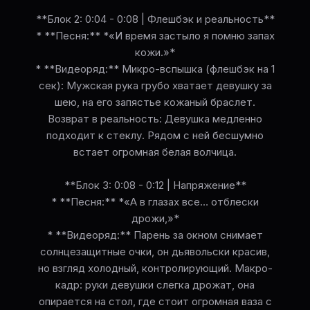
**Блок 2: 0:04 - 0:08 | Флешбэк и реальность**
* **Песня:** *«И время застыло я помню запах
кожи.»*
* **Видеоряд:** Микро-вспышка (флешбэк на 1
сек): Мужская рука грубо хватает девушку за
шею, на его запястье кожаный браслет.
Возврат в реальность: Девушка медленно
подходит к стеклу. Рядом с ней бесшумно
встает огромная белая волчица.
**Блок 3: 0:08 - 0:12 | Напряжение**
* **Песня:** *«А в глазах все… отблески
дрожи,»*
* **Видеоряд:** Парень за окном снимает
солнцезащитные очки, он дьявольски красив,
но взгляд холодный, контролирующий. Макро-
кадр: руки девушки слегка дрожат, она
опирается на стол, где стоит огромная ваза с