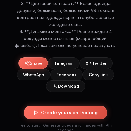
3. **Цветовой контраст:** Белая одежда
девушки, белый волк, белые лилии VS темная/
контрастная одежда парня и голубо-зеленые
холодные окна.
4. **Динамика монтажа:** Ровно каждые 4
секунды меняется план (макро, общий,
флешбэк). Глаз зрителя не успевает заскучать.
Share
Telegram
X / Twitter
WhatsApp
Facebook
Copy link
Download
Create yours on Doitong
Free to start · Generate videos and images with AI in
seconds