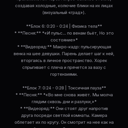
создавая холодные, колючие блики на их лицах
(визуальный «град»).
**Блок 6: 0:20 - 0:24 | Физика тела**
* **Песня:** *«И пульс… по венам бьёт, Но это
состояние»*
* **Видеоряд:** Макро-кадр: пульсирующая
венка на шее девушки. Парень делает шаг к ней,
вторгаясь в личное пространство. Хорек
спрыгивает с плеча и прячется за вазу с
гортензиями.
**Блок 7: 0:24 - 0:28 | Токсичная пауза**
* **Песня:** *«Во мне снова живёт. Мы молча
глядим сквозь дни и разлуки,»*
* **Видеоряд:** Они стоят друг напротив
друга посреди светлой комнаты. Камера
облетает их по кругу. Он смотрит на нее как на