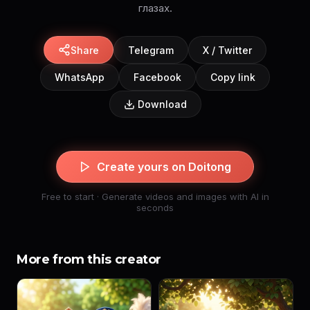
глазах.
Share
Telegram
X / Twitter
WhatsApp
Facebook
Copy link
Download
Create yours on Doitong
Free to start · Generate videos and images with AI in
seconds
More from this creator