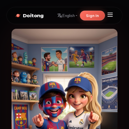
Doitong
Sign In
English