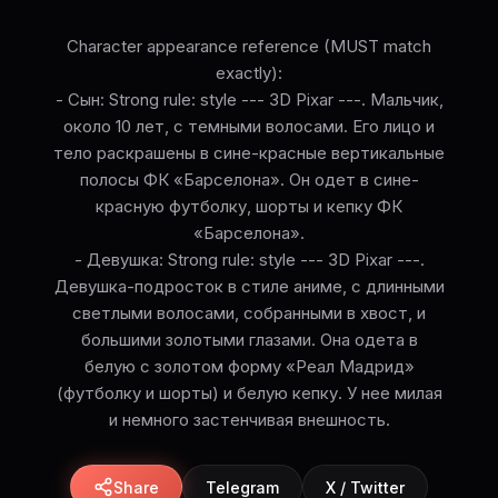
Character appearance reference (MUST match
exactly):
- Сын: Strong rule: style --- 3D Pixar ---. Мальчик,
около 10 лет, с темными волосами. Его лицо и
тело раскрашены в сине-красные вертикальные
полосы ФК «Барселона». Он одет в сине-
красную футболку, шорты и кепку ФК
«Барселона».
- Девушка: Strong rule: style --- 3D Pixar ---.
Девушка-подросток в стиле аниме, с длинными
светлыми волосами, собранными в хвост, и
большими золотыми глазами. Она одета в
белую с золотом форму «Реал Мадрид»
(футболку и шорты) и белую кепку. У нее милая
и немного застенчивая внешность.
Share
Telegram
X / Twitter