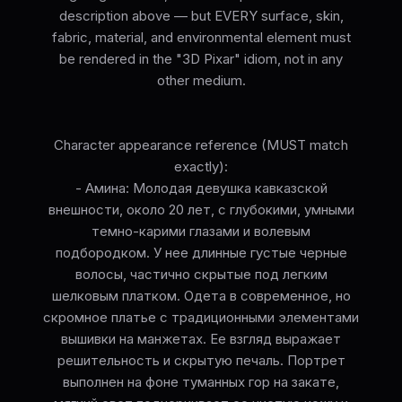
description above — but EVERY surface, skin,
fabric, material, and environmental element must
be rendered in the "3D Pixar" idiom, not in any
other medium.
Character appearance reference (MUST match
exactly):
- Амина: Молодая девушка кавказской
внешности, около 20 лет, с глубокими, умными
темно-карими глазами и волевым
подбородком. У нее длинные густые черные
волосы, частично скрытые под легким
шелковым платком. Одета в современное, но
скромное платье с традиционными элементами
вышивки на манжетах. Ее взгляд выражает
решительность и скрытую печаль. Портрет
выполнен на фоне туманных гор на закате,