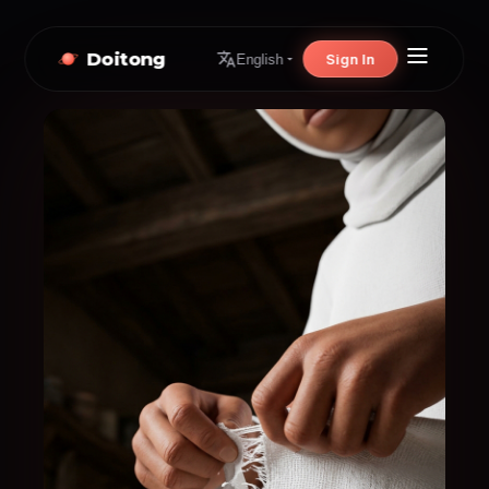
Doitong
Sign In
English