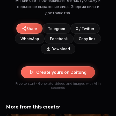
мягкий свет подчеркивает ее чистую кожу и
серьезное выражение лица. Энергия силы и
достоинства.
Share
Telegram
X / Twitter
WhatsApp
Facebook
Copy link
Download
Create yours on Doitong
Free to start · Generate videos and images with AI in
seconds
More from this creator