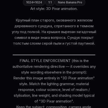
1024×1024
1:1
Nano Banana Pro
Art style: 3D Pixar animation.
Крупный план старого, окованного железом
деревянного сундука, спрятанного в темном
углу под полкой. На крышке вырезан загадочный
символ в виде знака вопроса. Сундук покрыт
толстым слоем серой пыли и густой паутиной.
━━━━━━━━━━━━━━━━━━━━━━━━━━━━━━━━━━━━━━
FINAL STYLE ENFORCEMENT (this is the
authoritative rendering directive — it overrides any
style wording elsewhere in the prompt):
Render this image entirely in "3D Pixar animation"
style. Match the lighting grammar, material
response, colour science, level of realism /
stylisation, line weight, and shading model typical
of "3D Pixar animation".
Keep the subject, composition, camera angle,