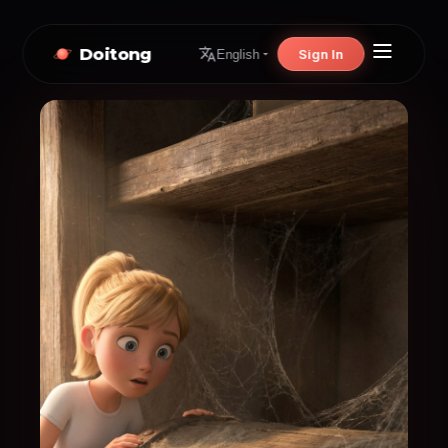
Doitong
Sign In
English