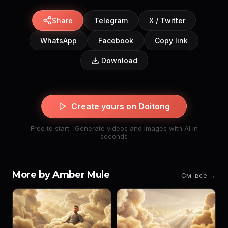
Share
Telegram
X / Twitter
WhatsApp
Facebook
Copy link
Download
Create yours on Doitong
Free to start · Generate videos and images with AI in
seconds
More by Amber Mule
См. все →