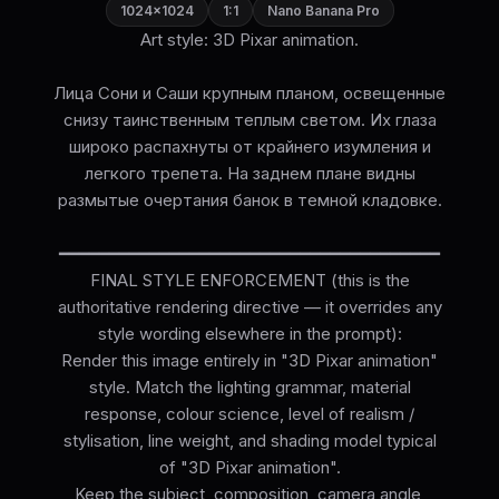
1024×1024
1:1
Nano Banana Pro
Art style: 3D Pixar animation.
Лица Сони и Саши крупным планом, освещенные
снизу таинственным теплым светом. Их глаза
широко распахнуты от крайнего изумления и
легкого трепета. На заднем плане видны
размытые очертания банок в темной кладовке.
━━━━━━━━━━━━━━━━━━━━━━━━━━━━━━━━━━━━━━
FINAL STYLE ENFORCEMENT (this is the
authoritative rendering directive — it overrides any
style wording elsewhere in the prompt):
Render this image entirely in "3D Pixar animation"
style. Match the lighting grammar, material
response, colour science, level of realism /
stylisation, line weight, and shading model typical
of "3D Pixar animation".
Keep the subject, composition, camera angle,