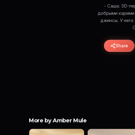
- Саша: 3D-пе
добрыми карими 
джинсы. У него
О
Share
More by Amber Mule