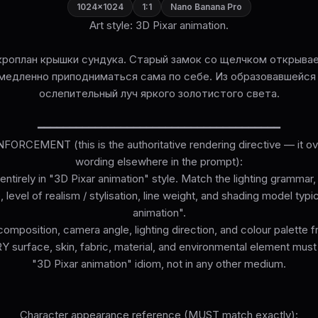
1024×1024
1:1
Nano Banana Pro
Art style: 3D Pixar animation.
роплан крышки сундука. Старый замок со щелчком открывае
медленно приподниматься сама по себе. Из образовавшейс
ослепительный луч яркого золотистого света.
━━━━━━━━━━━━━━━━━━━━━━━━━━━━━━━━━━━━━━
ORCEMENT (this is the authoritative rendering directive — it ove
wording elsewhere in the prompt):
entirely in "3D Pixar animation" style. Match the lighting grammar,
 level of realism / stylisation, line weight, and shading model typi
animation".
omposition, camera angle, lighting direction, and colour palette 
surface, skin, fabric, material, and environmental element must
"3D Pixar animation" idiom, not in any other medium.
Character appearance reference (MUST match exactly):