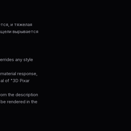
тся, и тяжелая
я щели вырывается
rrides any style
 material response,
cal of "3D Pixar
from the description
 be rendered in the