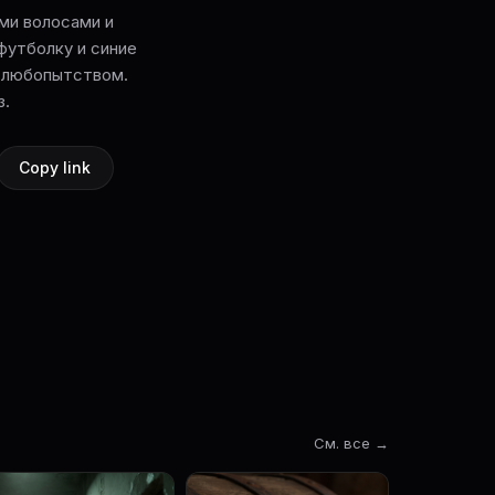
ими волосами и
футболку и синие
я любопытством.
з.
Copy link
См. все →