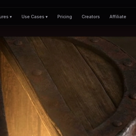
Pricing
Creators
Affiliate
ures ▾
Use Cases ▾