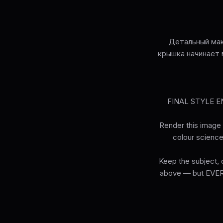
Детальный мак
крышка начинает 
FINAL STYLE ENF
Render this image 
colour science,
Keep the subject, c
above — but EVERY 