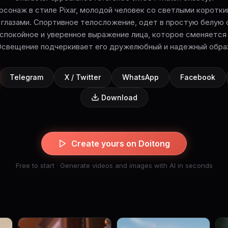
рсонаж в стиле Pixar, молодой человек со светлыми коротк
глазами. Спортивное телосложение, одет в простую белую 
 спокойное и уверенное выражение лица, которое сменяетс
свещение подчеркивает его дружелюбный и надежный обра
Telegram
X / Twitter
WhatsApp
Facebook
Download
Create yours on Doitong
Free to start · Generate videos and images with AI in seconds