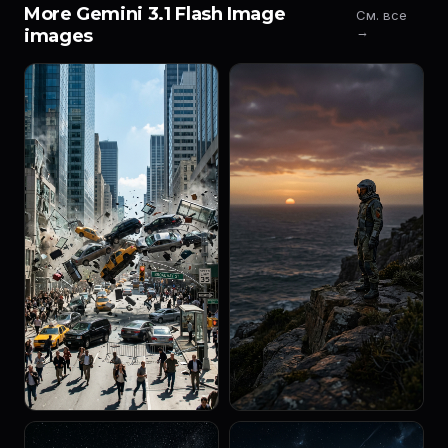
More Gemini 3.1 Flash Image
См. все
→
images