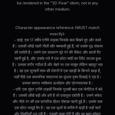
be rendered in the "3D Pixar" idiom, not in any
other medium.
Character appearance reference (MUST match
exactly):
- काई: एक 17 वर्षीय एनीमे लड़का जिसके बाल बिखरे हुए और काले
हैं। उसकी आँखें गहरी नीली और चमकती हुई हैं, जो उसके दृढ़ संकल्प
को दर्शाती हैं। उसने एक साधारण भूरे रंग की जैकेट और काली पैंट
पहनी हुई है, और उसके गले में एक छोटा चांदी का पेंडेंट लटका हुआ
है। उसका शरीर गठीला है और चेहरे पर एक मासूम लेकिन बहादुर भाव
है। वह एक सुनहरी शाम की रोशनी में एक पहाड़ी के किनारे खड़ा है,
जहाँ पीछे एक काल्पनिक साम्राज्य का धुंधला दृश्य दिखाई दे रहा है।
उसका समग्र व्यक्तित्व ऊर्जावान और प्रेरणादायक है।
- एमी: एक सुंदर एनीमे लड़की जिसके गुलाबी बाल एक पोनीटेल में बंधे
हैं। उसकी आँखें बड़ी और हरी हैं जो दयालुता दर्शाती हैं। उसने सफेद
और नीले रंग की एक पारंपरिक हीलर पोशाक पहनी हुई है। उसके पास
एक छोटा जादुई बैग है। वह एक फूलों के बगीचे में खड़ी है जहाँ चारों
ओर तितलियाँ उड़ रही हैं। उसकी त्वचा गोरी है और वह बहुत कोमल