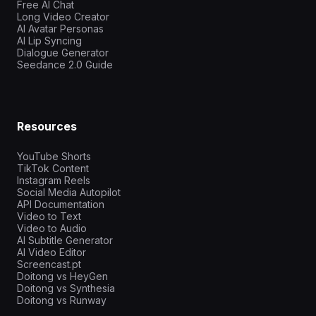
Free AI Chat
Long Video Creator
AI Avatar Personas
AI Lip Syncing
Dialogue Generator
Seedance 2.0 Guide
Resources
YouTube Shorts
TikTok Content
Instagram Reels
Social Media Autopilot
API Documentation
Video to Text
Video to Audio
AI Subtitle Generator
AI Video Editor
Screencast.pt
Doitong vs HeyGen
Doitong vs Synthesia
Doitong vs Runway