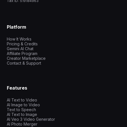
Tax ID: 519184963
Platform
How It Works
Pricing & Credits
Gemini AI Chat
Affiliate Program
Creator Marketplace
Contact & Support
Features
AI Text to Video
AI Image to Video
Text to Speech
AI Text to Image
AI Veo 3 Video Generator
AI Photo Merger