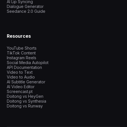
AI Lip Syncing
Dialogue Generator
Seedance 2.0 Guide
Resources
YouTube Shorts
TikTok Content
Instagram Reels
Social Media Autopilot
API Documentation
Video to Text
Video to Audio
AI Subtitle Generator
AI Video Editor
Screencast.pt
Doitong vs HeyGen
Doitong vs Synthesia
Doitong vs Runway