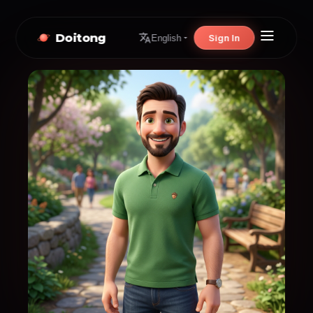
Doitong
Sign In
English