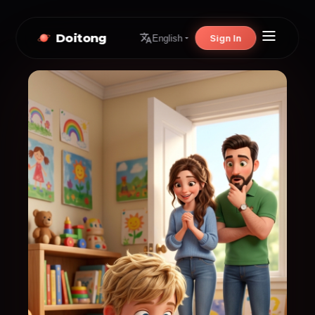
Doitong
Sign In
English