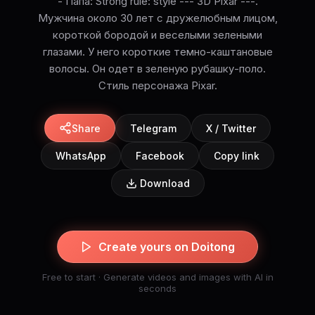
- Папа: Strong rule: style --- 3D Pixar ---.
Мужчина около 30 лет с дружелюбным лицом,
короткой бородой и веселыми зелеными
глазами. У него короткие темно-каштановые
волосы. Он одет в зеленую рубашку-поло.
Стиль персонажа Pixar.
Share
Telegram
X / Twitter
WhatsApp
Facebook
Copy link
Download
Create yours on Doitong
Free to start · Generate videos and images with AI in
seconds