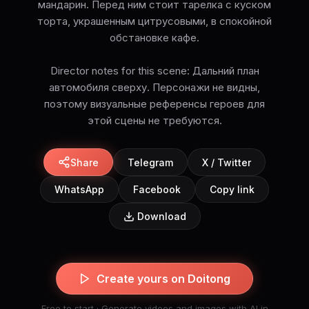
мандарин. Перед ним стоит тарелка с куском
торта, украшенным цитрусовыми, в спокойной
обстановке кафе.
Director notes for this scene: Дальний план
автомобиля сверху. Персонажи не видны,
поэтому визуальные референсы героев для
этой сцены не требуются.
Share
Telegram
X / Twitter
WhatsApp
Facebook
Copy link
Download
Create yours on Doitong
Free to start · Generate videos and images with AI in