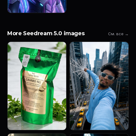
More Seedream 5.0 images
См. все →