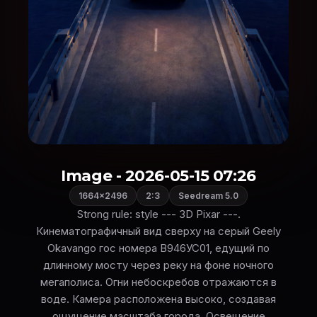
Image - 2026-05-15 07:26
1664×2496
2:3
Seedream 5.0
Strong rule: style --- 3D Pixar ---.
Кинематографичный вид сверху на серый Geely
Okavango гос номера В946УС01, едущий по
длинному мосту через реку на фоне ночного
мегаполиса. Огни небоскребов отражаются в
воде. Камера расположена высоко, создавая
ощущение масштаба города. Освещение