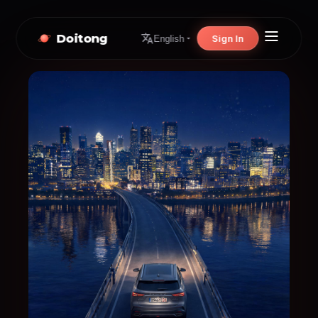
Doitong
Sign In
English