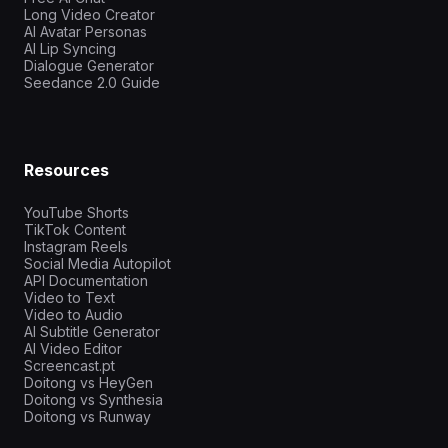
Long Video Creator
AI Avatar Personas
AI Lip Syncing
Dialogue Generator
Seedance 2.0 Guide
Resources
YouTube Shorts
TikTok Content
Instagram Reels
Social Media Autopilot
API Documentation
Video to Text
Video to Audio
AI Subtitle Generator
AI Video Editor
Screencast.pt
Doitong vs HeyGen
Doitong vs Synthesia
Doitong vs Runway