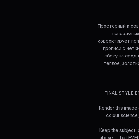
Просторный и сов
панорамных
корректирует пол
прописи с четк
сбоку на сред
теплое, золоти
FINAL STYLE ENF
Render this image e
colour science, 
Keep the subject, c
above — but EVERY 