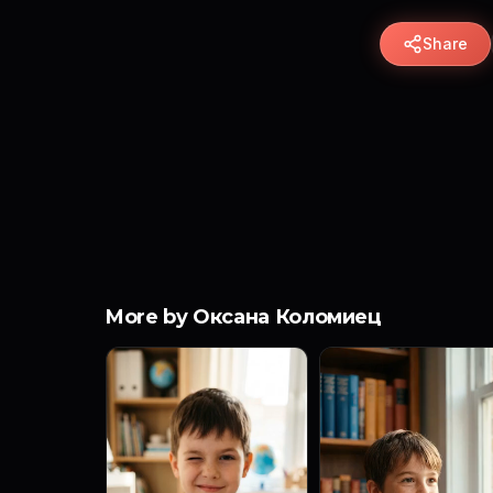
Share
More by Оксана Коломиец