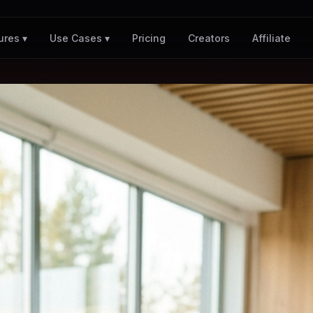
Pricing
Creators
Affiliate
ures ▾
Use Cases ▾