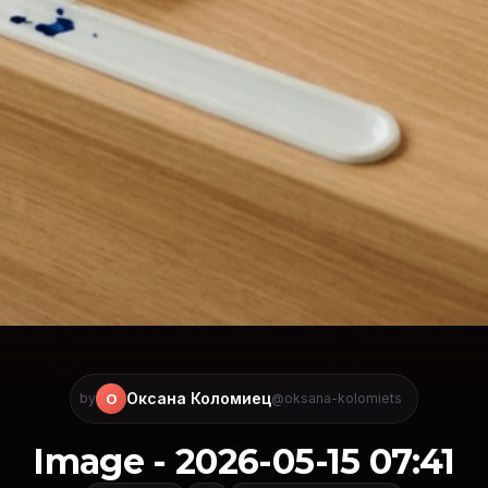
Оксана Коломиец
О
by
@oksana-kolomiets
Image - 2026-05-15 07:41