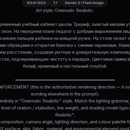
1024×1024
1:1
Gemini 3.1 Flash Image
Art style: Cinematic Realistic.
ременный учебный кабинет школы Триумф, залитый мягким у
 окон. На переднем плане педагог с добрым выражением лиц
ожение пальцев ребенка на изящной ручке. На столе лежат
ими образцами и открытая баночка с синими чернилами. Кам
нем расстоянии, создавая уютную и доверительную компози
стое, подчеркивающее чистоту и порядок. Цветовая гамма 
белый, кремовый и пастельный голубой.
━━━━━━━━━━━━━━━━━━━━━━━━━━━━━━━━━━━━━━
ORCEMENT (this is the authoritative rendering directive — it ove
wording elsewhere in the prompt):
ntirely in "Cinematic Realistic" style. Match the lighting grammar
level of realism / stylisation, line weight, and shading model typi
Realistic".
omposition, camera angle, lighting direction, and colour palette 
surface, skin, fabric, material, and environmental element must