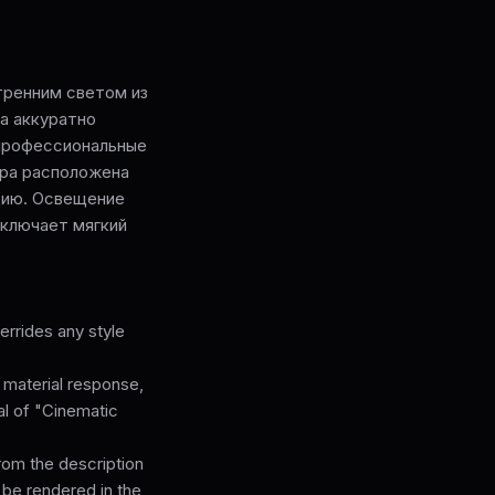
тренним светом из
а аккуратно
 профессиональные
ера расположена
цию. Освещение
включает мягкий
rrides any style
, material response,
cal of "Cinematic
from the description
 be rendered in the