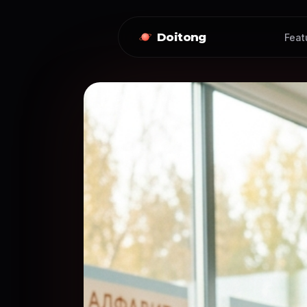
Doitong
Feat