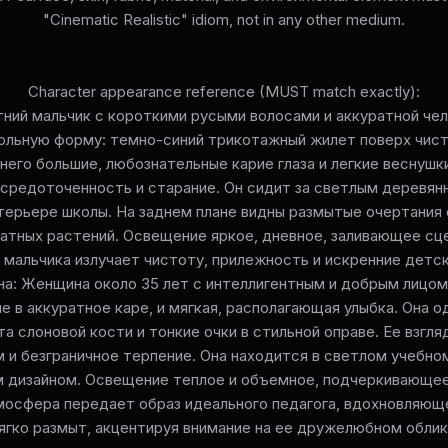
"Cinematic Realistic" idiom, not in any other medium.
Character appearance reference (MUST match exactly):
тний мальчик с короткими русыми волосами и аккуратной чел
ольную форму: темно-синий трикотажный жилет поверх чист
него большие, любознательные карие глаза и легкие веснушки
средоточенность и старание. Он сидит за светлым деревян
ерьере школы. На заднем плане видны размытые очертания
натных растений. Освещение яркое, дневное, заливающее сц
мальчика излучает чистоту, прилежность и искренние детс
на: Женщина около 35 лет с интеллигентным и добрым лицом
е в аккуратное каре, и мягкая, располагающая улыбка. Она о
та слоновой кости и тонкие очки в стильной оправе. Ее взгл
 и безграничное терпение. Она находится в светлом учебно
 дизайном. Освещение теплое и объемное, подчеркивающее
мосфера передает образ идеального педагога, вдохновляюще
ягко размыт, акцентируя внимание на ее дружелюбном облик