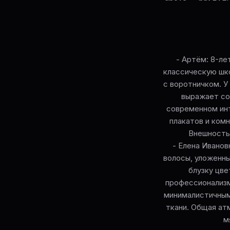
- Артём: 8-ле
классическую шк
с воротничком. У 
выражает со
современном инт
плакатов и ком
Внешность 
- Елена Иванов
волосы, уложенны
блузку цве
профессионализм
минималистичным
ткани. Общая ат
м