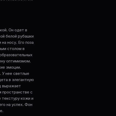
кой. Он одет в
ой белой рубашки
 на носу. Его поза
ным столом в
 образовательных
ену оптимизмом.
кие эмоции.
. У нее светлые
дета в элегантную
яд выражает
м пространстве с
 текстуру кожи и
го на успех. Фон
е.