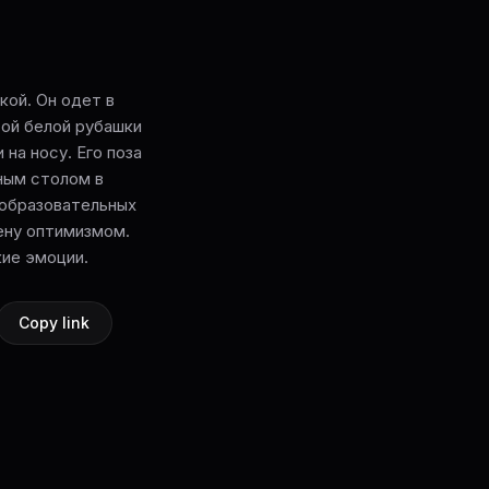
кой. Он одет в
ой белой рубашки
 на носу. Его поза
ным столом в
 образовательных
ену оптимизмом.
кие эмоции.
Copy link