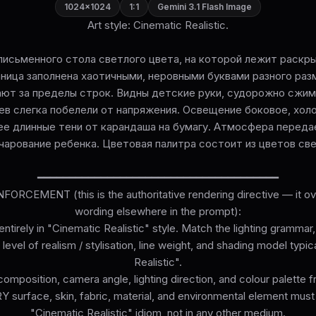
1024×1024
1:1
Gemini 3.1 Flash Image
Art style: Cinematic Realistic.
письменного стола светлого цвета, на которой лежит раскр
аница заполнена хаотичными, неровными буквами разного раз
ают за пределы строк. Видны детские руки, судорожно сжи
ев слегка побелели от напряжения. Освещение боковое, холо
 длинные тени от карандаша на бумагу. Атмосфера переда
чарование ребенка. Цветовая палитра состоит из цветов св
━━━━━━━━━━━━━━━━━━━━━━━━━━━━━━━━━━━━━━
ORCEMENT (this is the authoritative rendering directive — it ove
wording elsewhere in the prompt):
ntirely in "Cinematic Realistic" style. Match the lighting grammar
level of realism / stylisation, line weight, and shading model typi
Realistic".
omposition, camera angle, lighting direction, and colour palette 
surface, skin, fabric, material, and environmental element must
"Cinematic Realistic" idiom, not in any other medium.