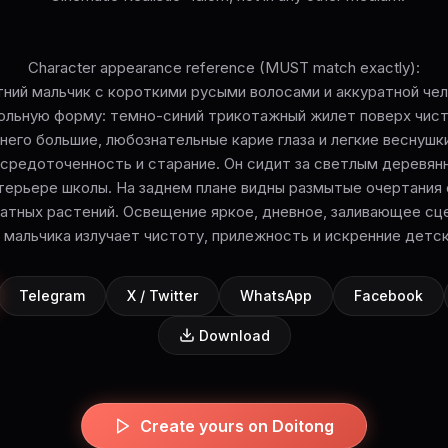
Character appearance reference (MUST match exactly):
тний мальчик с короткими русыми волосами и аккуратной чел
ольную форму: темно-синий трикотажный жилет поверх чист
него большие, любознательные карие глаза и легкие веснушки
средоточенность и старание. Он сидит за светлым деревян
ерьере школы. На заднем плане видны размытые очертания
натных растений. Освещение яркое, дневное, заливающее сц
мальчика излучает чистоту, прилежность и искренние детс
Telegram
X / Twitter
WhatsApp
Facebook
Download
Create yours on Doitong