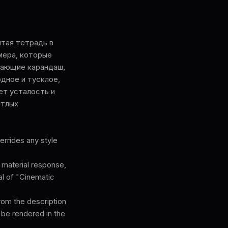
ытая тетрадь в
мера, которые
мающие карандаш,
дное и тусклое,
ет усталость и
етлых
rrides any style
, material response,
cal of "Cinematic
from the description
 be rendered in the