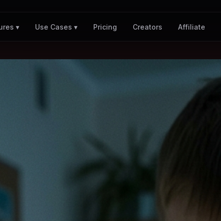
Pricing
Creators
Affiliate
ures ▾
Use Cases ▾