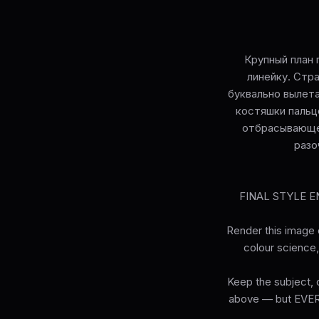
Крупный план 
линейку. Стр
буквально вылет
костяшки пальц
отбрасывающее
разо
FINAL STYLE ENF
Render this image e
colour science, 
Keep the subject, c
above — but EVERY 