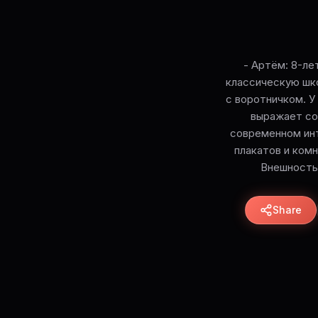
- Артём: 8-ле
классическую шк
с воротничком. У 
выражает со
современном инт
плакатов и ком
Внешность 
Share