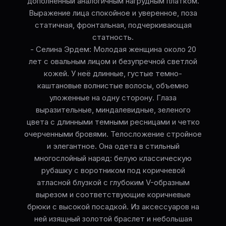
дополненный аналогичным нагрудным платком.
Выражение лица спокойное и уверенное, поза
статичная, фронтальная, подчеркивающая
статность.
- Селина Эрдем: Молодая женщина около 20
лет с овальным лицом и безупречной светлой
кожей. У неё длинные, густые темно-
каштановые волнистые волосы, объемно
уложенные на одну сторону. Глаза
выразительные, миндалевидные, зеленого
цвета с длинными темными ресницами и четко
очерченными бровями. Телосложение стройное
и элегантное. Она одета в стильный
многослойный наряд: белую классическую
рубашку с воротником под коричневой
атласной блузкой с глубоким V-образным
вырезом и соответствующие коричневые
брюки с высокой посадкой. Из аксессуаров на
ней изящный золотой браслет и небольшая