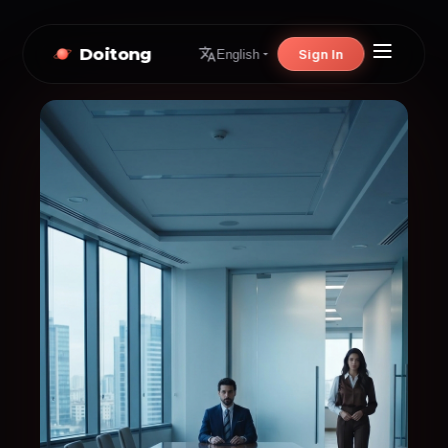
Doitong
Sign In
English