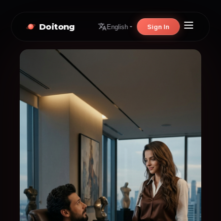
Doitong
Sign In
English