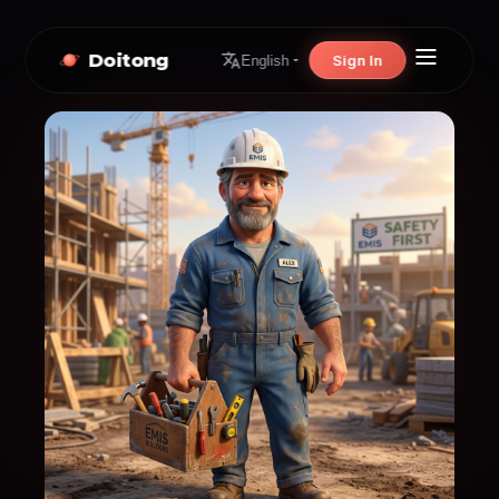
Doitong
Sign In
English