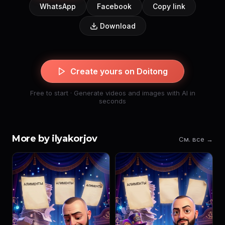
WhatsApp
Facebook
Copy link
Download
Create yours on Doitong
Free to start · Generate videos and images with AI in
seconds
More by ilyakorjov
См. все →