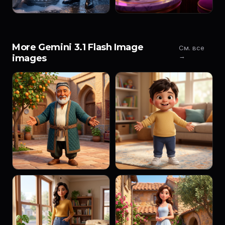
More Gemini 3.1 Flash Image
См. все
→
images