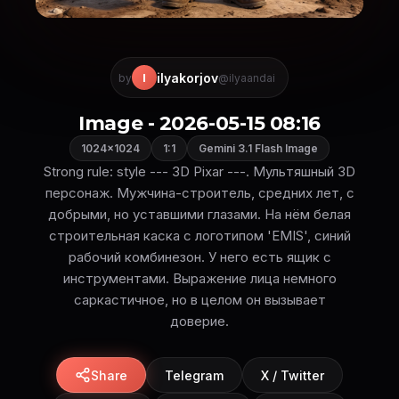
ilyakorjov
I
by
@ilyaandai
Image - 2026-05-15 08:16
1024×1024
1:1
Gemini 3.1 Flash Image
Strong rule: style --- 3D Pixar ---. Мультяшный 3D
персонаж. Мужчина-строитель, средних лет, с
добрыми, но уставшими глазами. На нём белая
строительная каска с логотипом 'EMIS', синий
рабочий комбинезон. У него есть ящик с
инструментами. Выражение лица немного
саркастичное, но в целом он вызывает
доверие.
Share
Telegram
X / Twitter