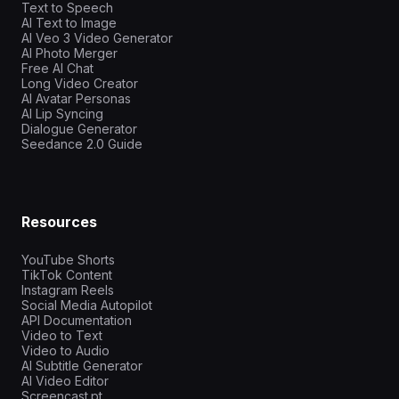
Text to Speech
AI Text to Image
AI Veo 3 Video Generator
AI Photo Merger
Free AI Chat
Long Video Creator
AI Avatar Personas
AI Lip Syncing
Dialogue Generator
Seedance 2.0 Guide
Resources
YouTube Shorts
TikTok Content
Instagram Reels
Social Media Autopilot
API Documentation
Video to Text
Video to Audio
AI Subtitle Generator
AI Video Editor
Screencast.pt