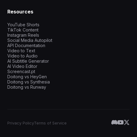
Resources
YouTube Shorts
TikTok Content
Instagram Reels
Social Media Autopilot
API Documentation
Video to Text
Video to Audio
AI Subtitle Generator
AI Video Editor
Screencast.pt
Doitong vs HeyGen
Doitong vs Synthesia
Doitong vs Runway
Privacy Policy
Terms of Service