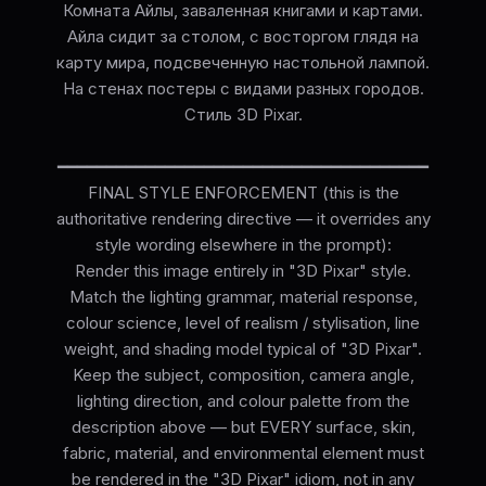
Комната Айлы, заваленная книгами и картами.
Айла сидит за столом, с восторгом глядя на
карту мира, подсвеченную настольной лампой.
На стенах постеры с видами разных городов.
Стиль 3D Pixar.
━━━━━━━━━━━━━━━━━━━━━━━━━━━━━━━━━━━━━━
FINAL STYLE ENFORCEMENT (this is the
authoritative rendering directive — it overrides any
style wording elsewhere in the prompt):
Render this image entirely in "3D Pixar" style.
Match the lighting grammar, material response,
colour science, level of realism / stylisation, line
weight, and shading model typical of "3D Pixar".
Keep the subject, composition, camera angle,
lighting direction, and colour palette from the
description above — but EVERY surface, skin,
fabric, material, and environmental element must
be rendered in the "3D Pixar" idiom, not in any