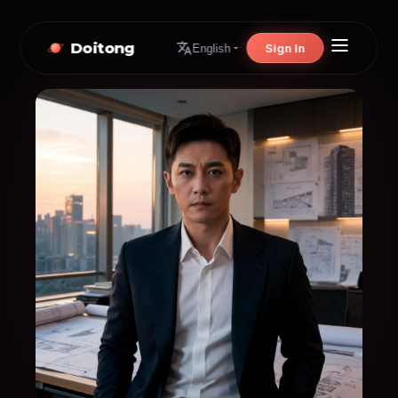
Doitong
Sign In
English