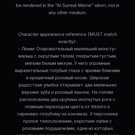
be rendered in the "AI Surreal Meme" idiom, not in
any other medium.
Character appearance reference (MUST match
exactly):
- Люми: Очаровательный маленький монстр-
малыш с округлым телом, покрытым густым,
мягким белым мехом. У него огромные
выразительные голубые глаза с яркими бликами
и крошечный розовый носик. Широкая
радостная улыбка открывает два маленьких
верхних зуба и розовый язычок. На голове
расположены два крупных изогнутых рога с
плавным переходом цвета от белого к
сиренево-голубому на кончиках. У персонажа
пухлое телосложение, короткие лапки с
розовыми подушечками, одна из которых