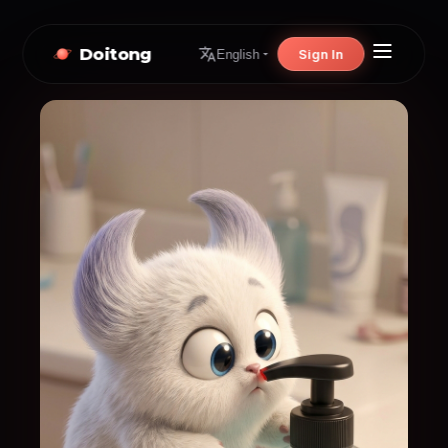
Doitong
Sign In
English