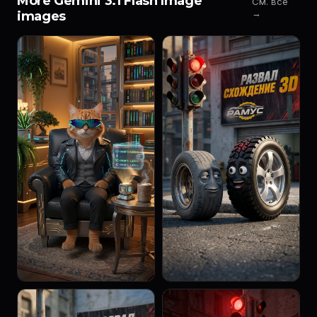
More Gemini 3.1 Flash Image
См. все
→
images