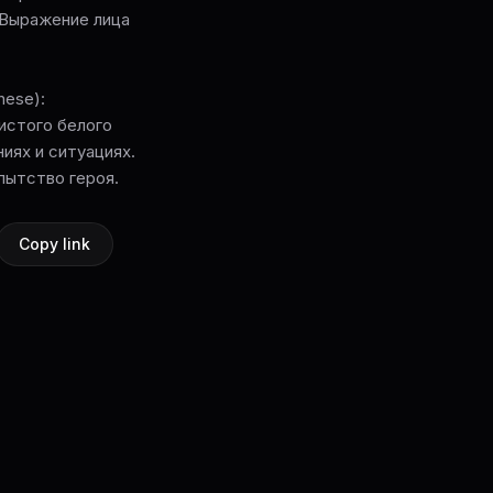
 Выражение лица
hese):
истого белого
иях и ситуациях.
пытство героя.
Copy link