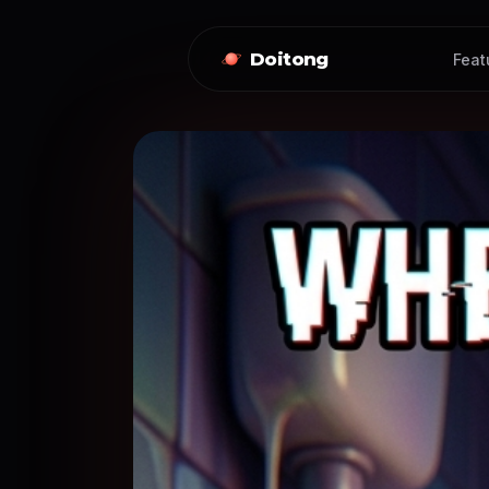
Doitong
Feat