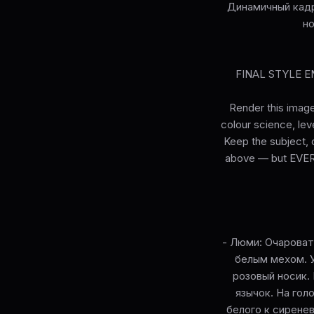
Динамичный кадр
но
FINAL STYLE ENF
Render this image
colour science, leve
Keep the subject, c
above — but EVERY 
- Люми: Очароват
белым мехом. У
розовый носик.
язычок. На гол
белого к сирене