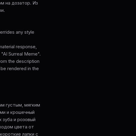
м на дозатор. Из
ри.
rrides any style
material response,
of "AI Surreal Meme".
from the description
 be rendered in the
ым густым, мягким
ами и крошечный
 зуба и розовый
еходом цвета от
короткие лапки с