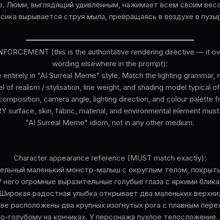
. Люми, выглядящий удивленным, нажимает всем своим весо
сика вырывается струя мыла, превращаясь в воздухе в пузы
━━━━━━━━━━━━━━━━━━━━━━━━━━━━━━━━━━━━━━
ORCEMENT (this is the authoritative rendering directive — it ove
wording elsewhere in the prompt):
 entirely in "AI Surreal Meme" style. Match the lighting grammar, 
l of realism / stylisation, line weight, and shading model typical 
omposition, camera angle, lighting direction, and colour palette 
surface, skin, fabric, material, and environmental element must
"AI Surreal Meme" idiom, not in any other medium.
Character appearance reference (MUST match exactly):
ельный маленький монстр-малыш с округлым телом, покрыт
 него огромные выразительные голубые глаза с яркими блик
 Широкая радостная улыбка открывает два маленьких верхних
ове расположены два крупных изогнутых рога с плавным пер
во-голубому на кончиках. У персонажа пухлое телосложение, 