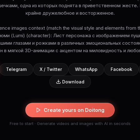
ечками, одна из которых поднята в приветственном жесте.
крайне дружелюбное и восторженное.
ence images context (match the visual style and elements from t
юми (Lumi) (character): Лист персонажа с изображением пуш
шими глазами и рожками в различных эмоциональных состоян
н в мягкой 3D-анимации с акцентом на миловидность и любо
Telegram
X / Twitter
WhatsApp
Facebook
Download
Create yours on Doitong
Free to start · Generate videos and images with AI in seconds