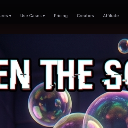
Pricing
Creators
Affiliate
ures ▾
Use Cases ▾