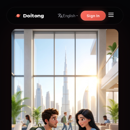
Doitong
Sign In
English