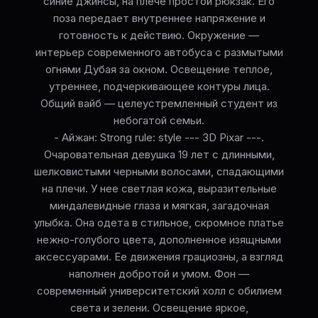
синие джинсы, на плече простой рюкзак. Его
поза передает внутреннее напряжение и
готовность к действию. Окружение —
интерьер современного автобуса с размытыми
огнями Дубая за окном. Освещение теплое,
утреннее, подчеркивающее контуры лица.
Общий вайб — целеустремленный студент из
небогатой семьи.
- Айжан: Strong rule: style --- 3D Pixar ---.
Очаровательная девушка 19 лет с длинными,
шелковистыми черными волосами, спадающими
на плечи. У нее светлая кожа, выразительные
миндалевидные глаза и мягкая, загадочная
улыбка. Она одета в стильное, скромное платье
нежно-голубого цвета, дополненное изящными
аксессуарами. Ее движения грациозны, а взгляд
наполнен добротой и умом. Фон —
современный университетский холл с обилием
света и зелени. Освещение яркое,