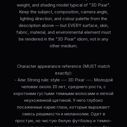
weight, and shading model typical of "3D Pixar".
Keep the subject, composition, camera angle,
lighting direction, and colour palette from the
description above — but EVERY surface, skin,
fabric, material, and environmental element must
be rendered in the "3D Pixar" idiom, not in any
other medium.
Character appearance reference (MUST match
exactly):
- Али: Strong rule: style --- 3D Pixar ---. Молодой
человек около 20 лет, среднего роста, с
короткими густыми темными волосами и легкой
неухоженной щетиной. У него глубоко
посаженные карие глаза, которые выражают
смесь решимости и меланхолии. Одет в
простую, но чистую белую футболку и темно-