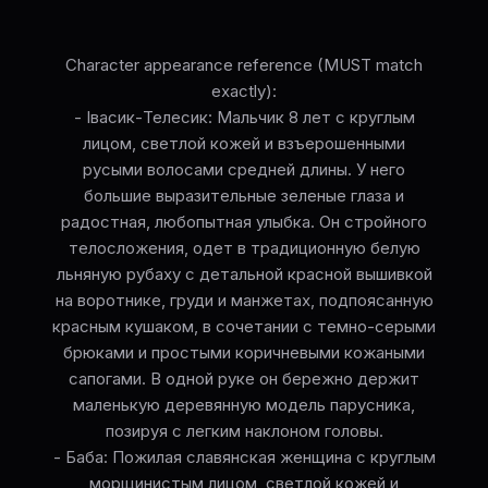
Character appearance reference (MUST match
exactly):
- Івасик-Телесик: Мальчик 8 лет с круглым
лицом, светлой кожей и взъерошенными
русыми волосами средней длины. У него
большие выразительные зеленые глаза и
радостная, любопытная улыбка. Он стройного
телосложения, одет в традиционную белую
льняную рубаху с детальной красной вышивкой
на воротнике, груди и манжетах, подпоясанную
красным кушаком, в сочетании с темно-серыми
брюками и простыми коричневыми кожаными
сапогами. В одной руке он бережно держит
маленькую деревянную модель парусника,
позируя с легким наклоном головы.
- Баба: Пожилая славянская женщина с круглым
морщинистым лицом, светлой кожей и