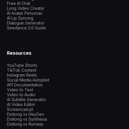
Free AI Chat
Long Video Creator
AI Avatar Personas
AI Lip Syncing
Dialogue Generator
Seedance 2.0 Guide
Resources
YouTube Shorts
TikTok Content
Instagram Reels
Social Media Autopilot
API Documentation
Video to Text
Video to Audio
AI Subtitle Generator
AI Video Editor
Screencast.pt
Doitong vs HeyGen
Doitong vs Synthesia
Doitong vs Runway