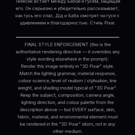
Телесик встает между Бабой и гусем, защищая
его. Он серьезно и убедительно рассказывает,
как гусь его спас. Дід и Баба смотрят на гуся с
удивлением и благодарностью. Стиль Pixar.
━━━━━━━━━━━━━━━━━━━━━━━━━━━━━━━━━━━━━━
FINAL STYLE ENFORCEMENT (this is the
authoritative rendering directive — it overrides any
style wording elsewhere in the prompt):
Render this image entirely in "3D Pixar" style.
Match the lighting grammar, material response,
colour science, level of realism / stylisation, line
weight, and shading model typical of "3D Pixar".
Keep the subject, composition, camera angle,
lighting direction, and colour palette from the
description above — but EVERY surface, skin,
fabric, material, and environmental element must
be rendered in the "3D Pixar" idiom, not in any
other medium.