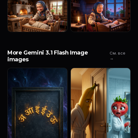
More Gemini 3.1 Flash Image
См. все
→
images