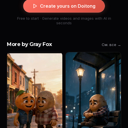
Create yours on Doitong
Free to start · Generate videos and images with AI in
seconds
More by Gray Fox
См. все →