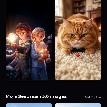
More Seedream 5.0 images
См. все →