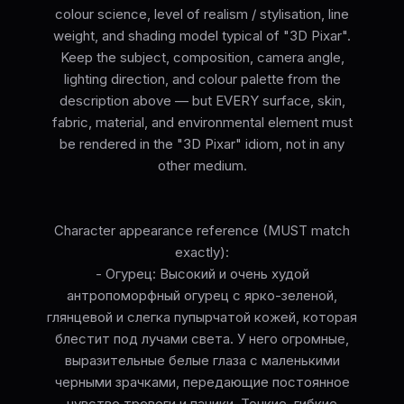
colour science, level of realism / stylisation, line
weight, and shading model typical of "3D Pixar".
Keep the subject, composition, camera angle,
lighting direction, and colour palette from the
description above — but EVERY surface, skin,
fabric, material, and environmental element must
be rendered in the "3D Pixar" idiom, not in any
other medium.
Character appearance reference (MUST match
exactly):
- Огурец: Высокий и очень худой
антропоморфный огурец с ярко-зеленой,
глянцевой и слегка пупырчатой кожей, которая
блестит под лучами света. У него огромные,
выразительные белые глаза с маленькими
черными зрачками, передающие постоянное
чувство тревоги и паники. Тонкие, гибкие