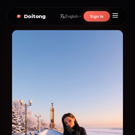
Doitong
Sign In
English