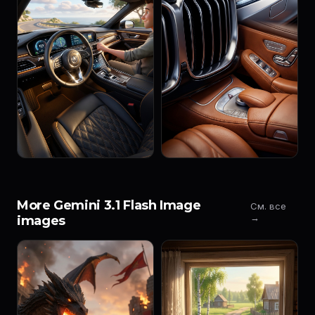
More Gemini 3.1 Flash Image
См. все
→
images