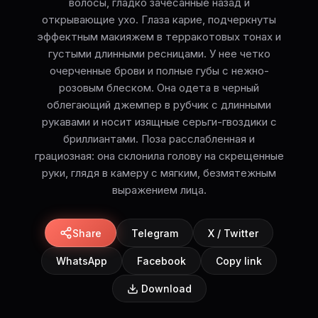
волосы, гладко зачесанные назад и
открывающие ухо. Глаза карие, подчеркнуты
эффектным макияжем в терракотовых тонах и
густыми длинными ресницами. У нее четко
очерченные брови и полные губы с нежно-
розовым блеском. Она одета в черный
облегающий джемпер в рубчик с длинными
рукавами и носит изящные серьги-гвоздики с
бриллиантами. Поза расслабленная и
грациозная: она склонила голову на скрещенные
руки, глядя в камеру с мягким, безмятежным
выражением лица.
Share
Telegram
X / Twitter
WhatsApp
Facebook
Copy link
Download