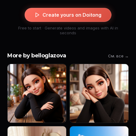
Create yours on Doitong
Free to start · Generate videos and images with AI in
seconds
More by belloglazova
См. все →