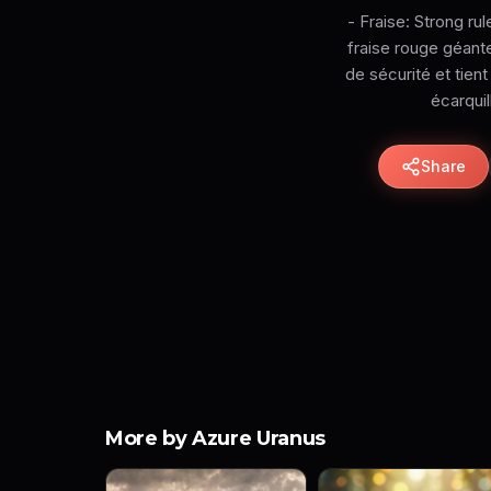
- Fraise: Strong ru
fraise rouge géante
de sécurité et tien
écarquil
Share
More by Azure Uranus