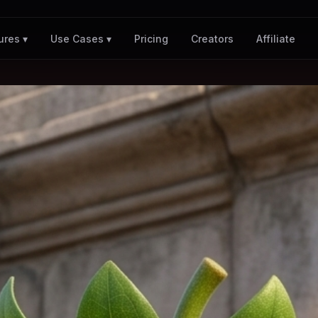
Pricing
Creators
Affiliate
ures ▾
Use Cases ▾