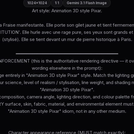
1024×1024
1:1
Gemini 3.1 Flash Image
Art style: Animation 3D style Pixar.
la Fraise manifestante. Elle porte son gilet jaune et tient fermeme
TION'. Elle hurle avec une rage pure, ses yeux sont grands et 
(stylisé). Elle se tient devant un mur de pierre historique à Paris.
━━━━━━━━━━━━━━━━━━━━━━━━━━━━━━━━━━━━━━
ORCEMENT (this is the authoritative rendering directive — it ove
wording elsewhere in the prompt):
e entirely in "Animation 3D style Pixar" style. Match the lighting 
r science, level of realism / stylisation, line weight, and shading 
"Animation 3D style Pixar".
omposition, camera angle, lighting direction, and colour palette 
surface, skin, fabric, material, and environmental element must
"Animation 3D style Pixar" idiom, not in any other medium.
Character appearance reference (MUST match exactly):