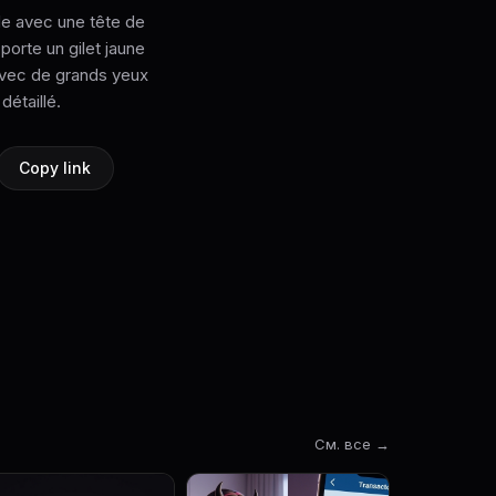
ïde avec une tête de
porte un gilet jaune
 avec de grands yeux
détaillé.
Copy link
См. все →