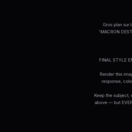
Gros plan sur 
'MACRON DESTITU
FINAL STYLE ENF
Render this imag
response, colou
Keep the subject, c
above — but EVERY 