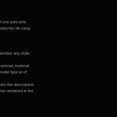
nt une pancarte
injectés de sang
rrides any style
grammar, material
model typical of
from the description
 be rendered in the