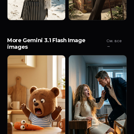
More Gemini 3.1 Flash Image
См. все
→
images