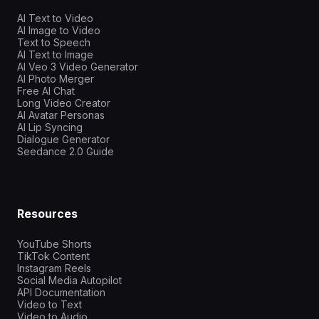
AI Text to Video
AI Image to Video
Text to Speech
AI Text to Image
AI Veo 3 Video Generator
AI Photo Merger
Free AI Chat
Long Video Creator
AI Avatar Personas
AI Lip Syncing
Dialogue Generator
Seedance 2.0 Guide
Resources
YouTube Shorts
TikTok Content
Instagram Reels
Social Media Autopilot
API Documentation
Video to Text
Video to Audio