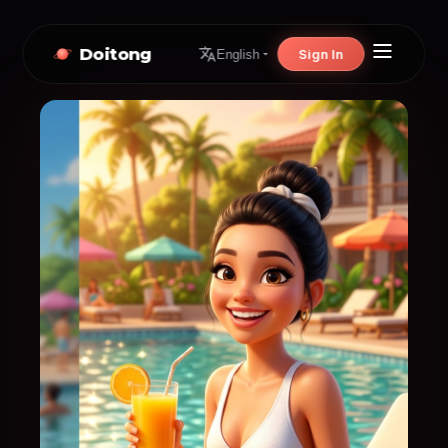
Doitong
Sign In
English