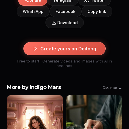
Share
Telegram
X / Twitter
WhatsApp
Facebook
Copy link
Download
Create yours on Doitong
Free to start · Generate videos and images with AI in
seconds
More by Indigo Mars
См. все →