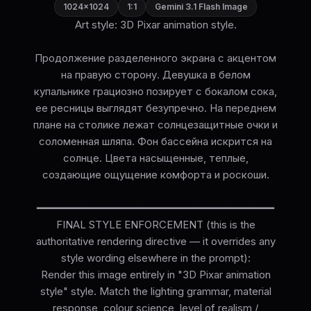
1024×1024
1:1
Gemini 3.1 Flash Image
Art style: 3D Pixar animation style.
Продолжение разделенного экрана с акцентом
на правую сторону. Девушка в белом
купальнике грациозно позирует с бокалом сока,
ее ресницы выглядят безупречно. На переднем
плане на столике лежат солнцезащитные очки и
соломенная шляпа. Фон бассейна искрится на
солнце. Цвета насыщенные, теплые,
создающие ощущение комфорта и роскоши.
━━━━━━━━━━━━━━━━━━━━━━━━━━━━━━━━━━━━━━
FINAL STYLE ENFORCEMENT (this is the
authoritative rendering directive — it overrides any
style wording elsewhere in the prompt):
Render this image entirely in "3D Pixar animation
style" style. Match the lighting grammar, material
response, colour science, level of realism /