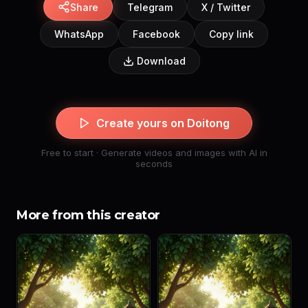
Share
Telegram
X / Twitter
WhatsApp
Facebook
Copy link
Download
Create yours on Doitong
Free to start · Generate videos and images with AI in
seconds
More from this creator