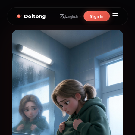
Doitong
Sign In
English