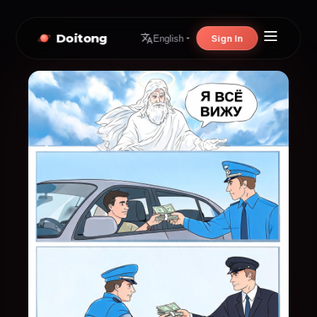
Doitong
Sign In
English