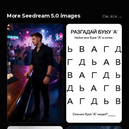
More Seedream 5.0 images
См. все →