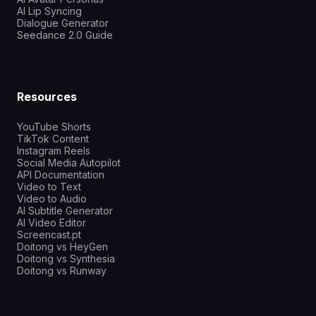
AI Lip Syncing
Dialogue Generator
Seedance 2.0 Guide
Resources
YouTube Shorts
TikTok Content
Instagram Reels
Social Media Autopilot
API Documentation
Video to Text
Video to Audio
AI Subtitle Generator
AI Video Editor
Screencast.pt
Doitong vs HeyGen
Doitong vs Synthesia
Doitong vs Runway