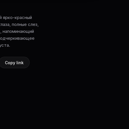
лый ярко-красный
аза, полные слез,
и, напоминающий
 подчеркивающее
уста.
Copy link