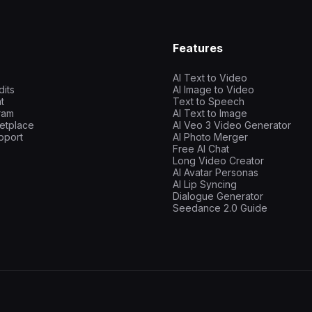
Features
AI Text to Video
dits
AI Image to Video
t
Text to Speech
gram
AI Text to Image
etplace
AI Veo 3 Video Generator
pport
AI Photo Merger
Free AI Chat
Long Video Creator
AI Avatar Personas
AI Lip Syncing
Dialogue Generator
Seedance 2.0 Guide