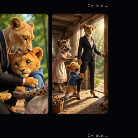
См. все →
См. все →