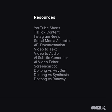
Resources
YouTube Shorts
TikTok Content
Instagram Reels
Social Media Autopilot
API Documentation
Video to Text
Video to Audio
AI Subtitle Generator
AI Video Editor
Screencast.pt
Doitong vs HeyGen
Doitong vs Synthesia
Doitong vs Runway