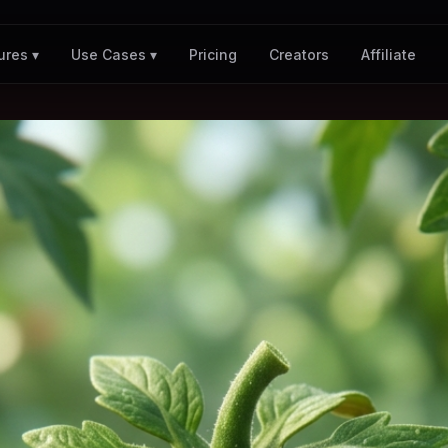
Pricing
Creators
Affiliate
ures ▾
Use Cases ▾