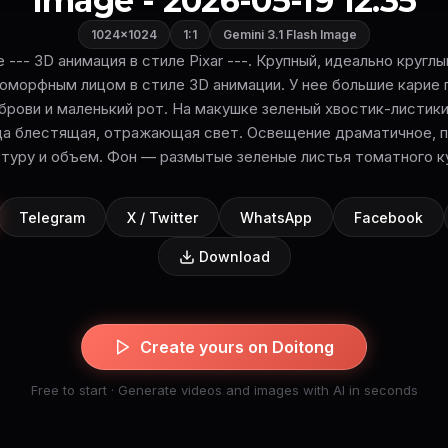
Image - 2026-05-19 12:35
1024×1024
1:1
Gemini 3.1 Flash Image
yle --- 3D анимация в стиле Pixar ---. Крупный, идеально круг
оморфным лицом в стиле 3D анимации. У нее большие карие гл
брови и маленький рот. На макушке зеленый хвостик-листик
ца блестящая, отражающая свет. Освещение драматичное,
туру и объем. Фон — размытые зеленые листья томатного к
Telegram
X / Twitter
WhatsApp
Facebook
Download
Create yours on Doitong
Free to start · Generate videos and images with AI in seconds