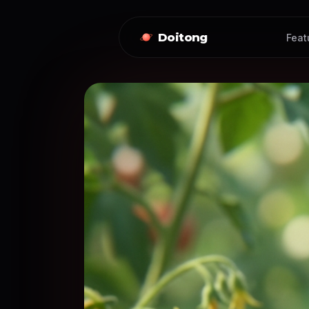
Doitong
Feat