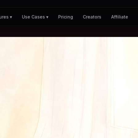
Pricing
Creators
Affiliate
ures ▾
Use Cases ▾