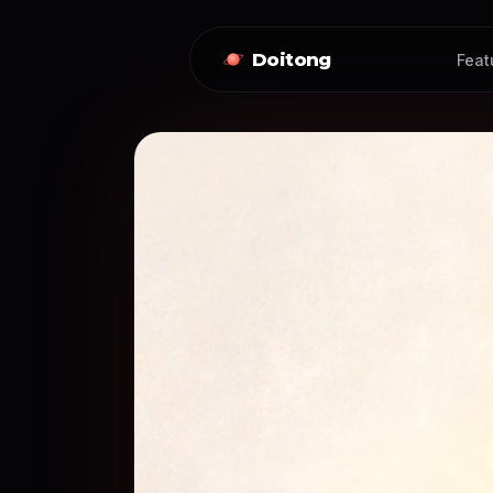
Doitong
Feat