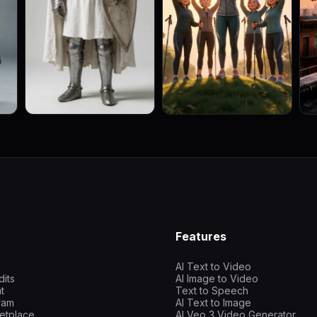
Features
AI Text to Video
dits
AI Image to Video
t
Text to Speech
gram
AI Text to Image
etplace
AI Veo 3 Video Generator