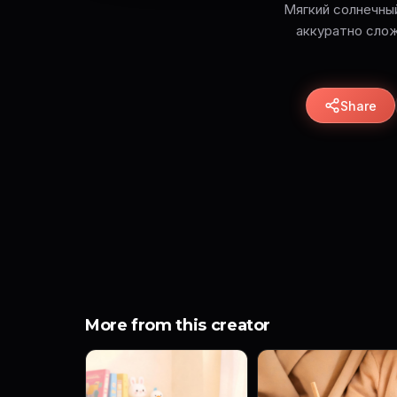
Мягкий солнечный
аккуратно слож
Share
More from this creator