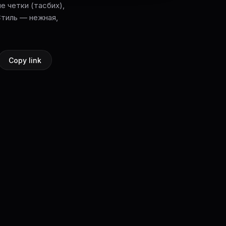
е четки (тасбих),
Стиль — нежная,
Copy link