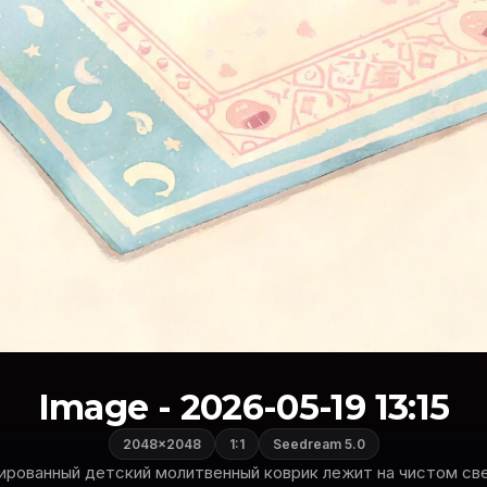
Image - 2026-05-19 13:15
2048×2048
1:1
Seedream 5.0
рованный детский молитвенный коврик лежит на чистом све