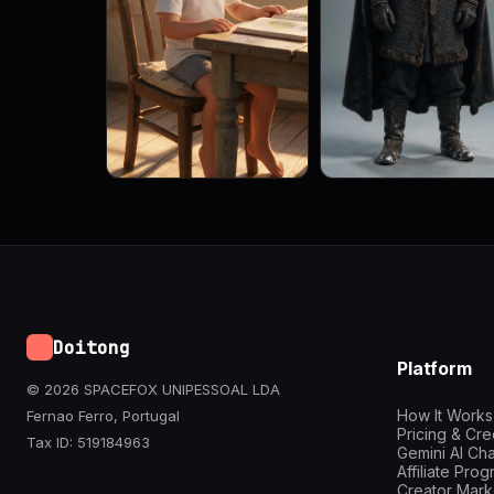
Doitong
Platform
© 2026 SPACEFOX UNIPESSOAL LDA
How It Works
Fernao Ferro, Portugal
Pricing & Cre
Tax ID: 519184963
Gemini AI Cha
Affiliate Pro
Creator Mark