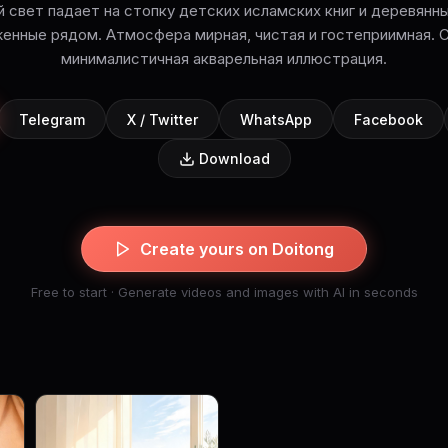
 свет падает на стопку детских исламских книг и деревянны
енные рядом. Атмосфера мирная, чистая и гостеприимная. 
минималистичная акварельная иллюстрация.
Telegram
X / Twitter
WhatsApp
Facebook
Download
Create yours on Doitong
Free to start · Generate videos and images with AI in seconds