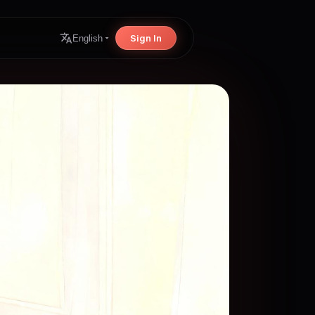
Sign In
English