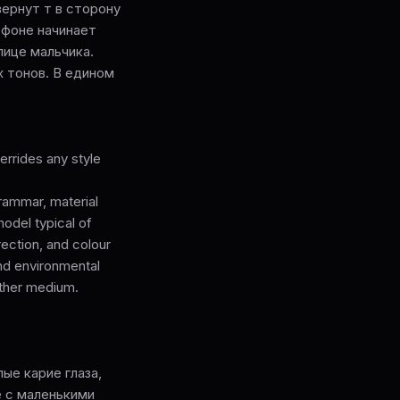
вернут т в сторону
 фоне начинает
лице мальчика.
 тонов. В едином
rrides any style
grammar, material
model typical of
ection, and colour
and environmental
other medium.
ые карие глаза,
е с маленькими