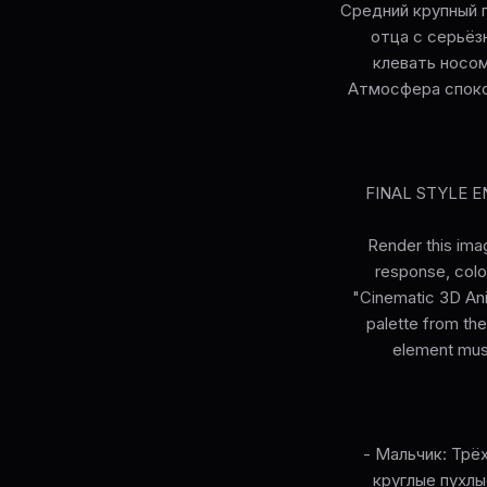
Средний крупный п
отца с серьёз
клевать носом
Атмосфера спокой
FINAL STYLE ENF
Render this imag
response, colou
"Cinematic 3D Ani
palette from the
element must
- Мальчик: Трё
круглые пухлы