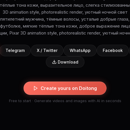
 тёплые тона кожи, выразительное лицо, слегка стилизованные
3D animation style, photorealistic render, уютный ночной свет
ипятилетний мужчина, тёмные волосы, усталые добрые глаза, 
футболке, мягкие тёплые тона кожи, доброе выражение лиц
ии, Pixar 3D animation style, photorealistic render, уютный ноч
Telegram
X / Twitter
WhatsApp
Facebook
Download
Create yours on Doitong
Free to start · Generate videos and images with AI in seconds