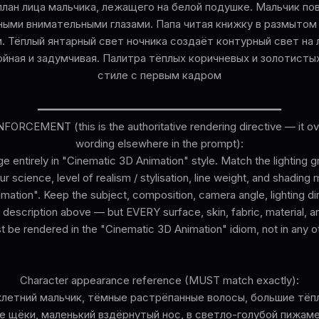
лан лица мальчика, лежащего на белой подушке. Мальчик по
ными внимательными глазами. Папа читая книжку в размытом
. Тёплый янтарный свет ночника создаёт контурный свет на 
ная и задумчивая. Палитра тёплых коричневых и золотистых
стиле с первым кадром
━━━━━━━━━━━━━━━━━━━━━━━━━━━━━━━━━━━━━━
ORCEMENT (this is the authoritative rendering directive — it ove
wording elsewhere in the prompt):
e entirely in "Cinematic 3D Animation" style. Match the lighting 
r science, level of realism / stylisation, line weight, and shading 
mation". Keep the subject, composition, camera angle, lighting dir
 description above — but EVERY surface, skin, fabric, material, 
 be rendered in the "Cinematic 3D Animation" idiom, not in any 
Character appearance reference (MUST match exactly):
хлетний мальчик, тёмные растрёпанные волосы, большие тёпл
е щёки, маленький вздёрнутый нос, в светло-голубой пижам