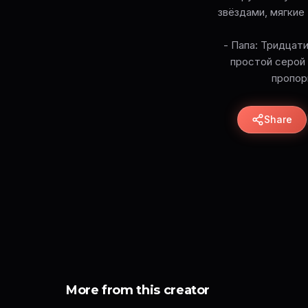
звёздами, мягкие
- Папа: Тридцат
простой серой 
пропорц
Share
More from this creator