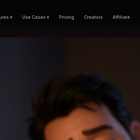
Pricing
Creators
Affiliate
ures ▾
Use Cases ▾