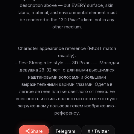
description above — but EVERY surface, skin,
fabric, material, and environmental element must
be rendered in the "3D Pixar" idiom, not in any
other medium.
Character appearance reference (MUST match
exactly):
- Лея: Strong rule: style --- 3D Pixar ---. Молодая
девушка 28-32 лет, с длинными вьющимися
каштановыми волосами и большими
выразительными карими глазами. Одета в
легкое летнее платье светлого оттенка. Ее
внешность и стиль полностью соответствуют
загруженному пользователем изображению-
референсу.
Share
Telegram
X / Twitter