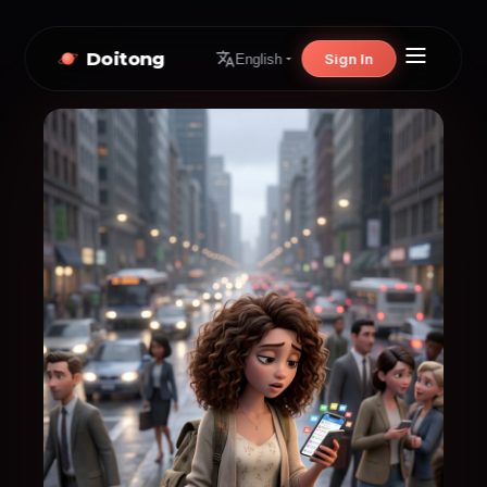
Doitong
Sign In
English