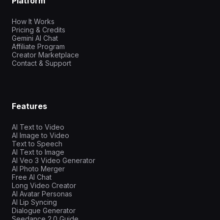
Platform
How It Works
Pricing & Credits
Gemini AI Chat
Affiliate Program
Creator Marketplace
Contact & Support
Features
AI Text to Video
AI Image to Video
Text to Speech
AI Text to Image
AI Veo 3 Video Generator
AI Photo Merger
Free AI Chat
Long Video Creator
AI Avatar Personas
AI Lip Syncing
Dialogue Generator
Seedance 2.0 Guide