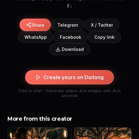
है।
Share
Telegram
X / Twitter
WhatsApp
Facebook
Copy link
Download
Create yours on Doitong
Free to start · Generate videos and images with AI in
seconds
More from this creator