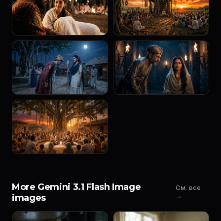
More Gemini 3.1 Flash Image
См. все
→
images