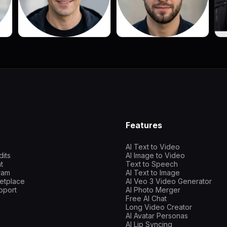
Features
AI Text to Video
dits
AI Image to Video
t
Text to Speech
gram
AI Text to Image
etplace
AI Veo 3 Video Generator
pport
AI Photo Merger
Free AI Chat
Long Video Creator
AI Avatar Personas
AI Lip Syncing