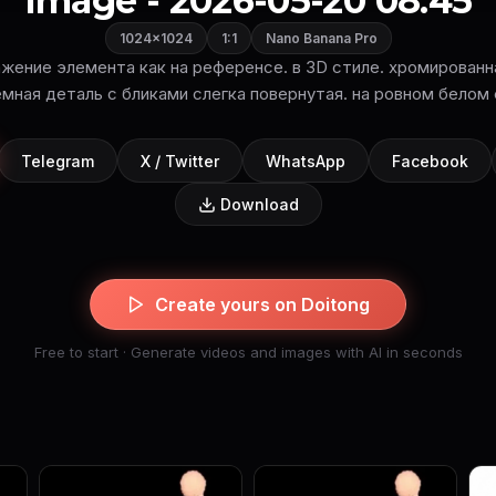
Image - 2026-05-20 08:45
1024×1024
1:1
Nano Banana Pro
жение элемента как на референсе. в 3D стиле. хромированн
мная деталь с бликами слегка повернутая. на ровном белом
Telegram
X / Twitter
WhatsApp
Facebook
Download
Create yours on Doitong
Free to start · Generate videos and images with AI in seconds