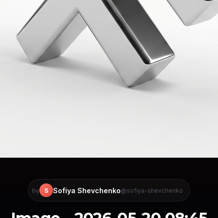
Sofiya Shevchenko
S
by
@sofiya-shevchenko