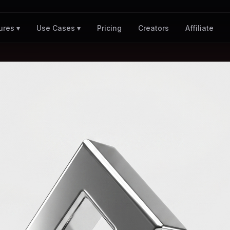
Pricing
Creators
Affiliate
ures ▾
Use Cases ▾