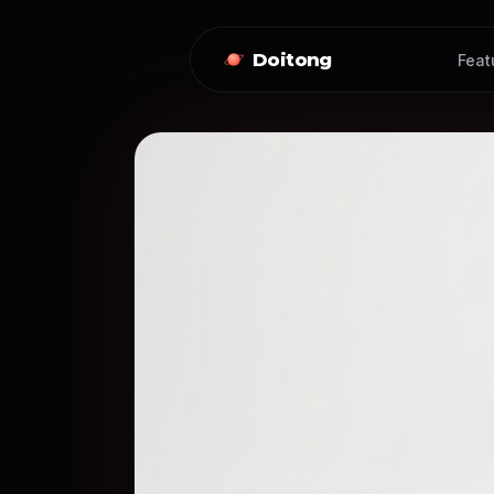
Doitong
Feat