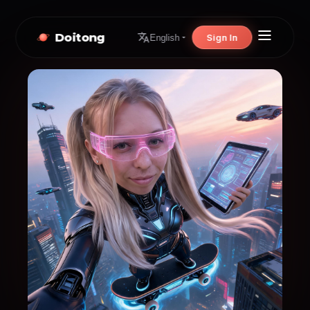
Doitong
Sign In
English