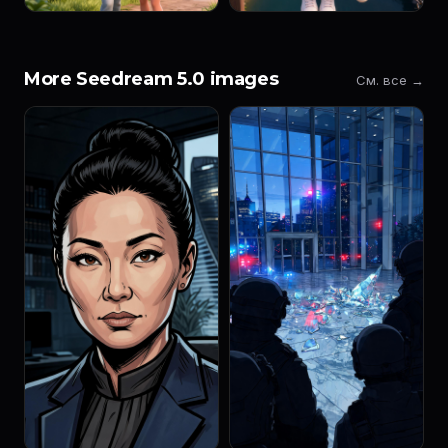
More Seedream 5.0 images
См. все →