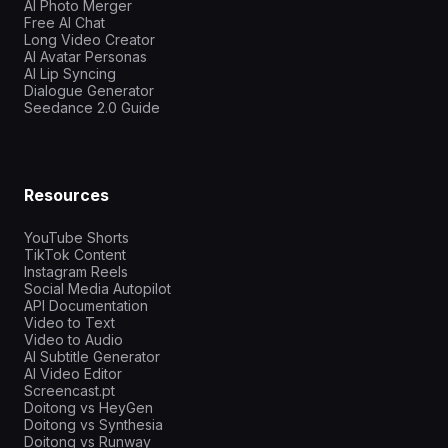
AI Photo Merger
Free AI Chat
Long Video Creator
AI Avatar Personas
AI Lip Syncing
Dialogue Generator
Seedance 2.0 Guide
Resources
YouTube Shorts
TikTok Content
Instagram Reels
Social Media Autopilot
API Documentation
Video to Text
Video to Audio
AI Subtitle Generator
AI Video Editor
Screencast.pt
Doitong vs HeyGen
Doitong vs Synthesia
Doitong vs Runway