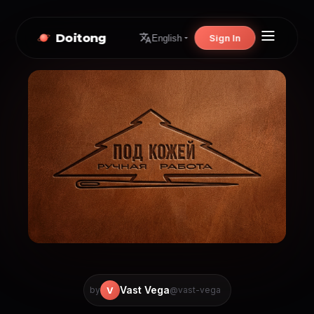
Doitong
Sign In
English
Vast Vega
V
by
@vast-vega