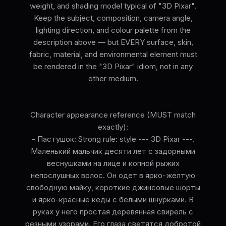
weight, and shading model typical of "3D Pixar".
Keep the subject, composition, camera angle,
lighting direction, and colour palette from the
description above — but EVERY surface, skin,
fabric, material, and environmental element must
be rendered in the "3D Pixar" idiom, not in any
other medium.
Character appearance reference (MUST match
exactly):
- Пастушок: Strong rule: style --- 3D Pixar ---.
Маленький мальчик десяти лет с задорными
веснушками на лице и копной рыжих
непослушных волос. Он одет в ярко-желтую
свободную майку, короткие джинсовые шорты
и ярко-красные кеды с белыми шнурками. В
руках у него простая деревянная свирель с
резными узорами. Его глаза светятся добротой