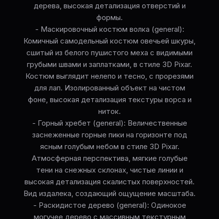
дерева, высокая детализация отверстий и
формы.
- Маскировочный костюм волка (general):
Комичный самодельный костюм овечьей шкуры,
сшитый из белого пушистого меха с видимыми
грубыми швами и заплатками, в стиле 3D Pixar.
Костюм выглядит нелепо и тесно, с прорезями
для лап. Изолированный объект на чистом
фоне, высокая детализация текстуры ворса и
ниток.
- Горный хребет (general): Величественные
заснеженные горные пики на горизонте под
ясным голубым небом в стиле 3D Pixar.
Атмосферная перспектива, мягкие голубые
тени на снежных склонах, чистые линии и
высокая детализация скалистых поверхностей.
Вид издалека, создающий ощущение масштаба.
- Раскидистое дерево (general): Одинокое
могучее дерево с массивным текстурным