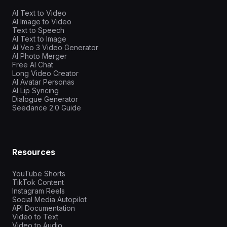
AI Text to Video
AI Image to Video
Text to Speech
AI Text to Image
AI Veo 3 Video Generator
AI Photo Merger
Free AI Chat
Long Video Creator
AI Avatar Personas
AI Lip Syncing
Dialogue Generator
Seedance 2.0 Guide
Resources
YouTube Shorts
TikTok Content
Instagram Reels
Social Media Autopilot
API Documentation
Video to Text
Video to Audio