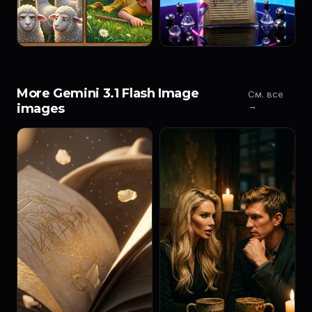
More Gemini 3.1 Flash Image
См. все
→
images