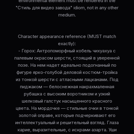
environmental element must be rendered in the
"Стиль для видео завода" idiom, not in any other
medium.
Character appearance reference (MUST match
exactly):
- Горох: Антропоморфный кобель чихуахуа с
палевым окрасом шерсти, стоящий в уверенной
позе. На нем надет идеально подогнанный по
фигуре ярко-голубой деловой костюм-тройка
из тонкой шерсти с атласными лацканами. Под
пиджаком — белоснежная накрахмаленная
рубашка с высоким воротником и узкий
шелковый галстук насыщенного красного
цвета. На мордочке — стильные очки в тонкой
золотой оправе, которые подчеркивают его
интеллектуальный и решительный взгляд. Глаза
карие, выразительные, с искрами азарта. Уши