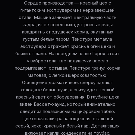
Сердце производства — красный цех с
гигантским экструдером из нержавеющей
стали. Машина занимает центральную часть
кадра, из ее сопел выходят ровные ряды
квадратных подушечек корма, окутанных
густым белым паром. Текстура металла
экструдера отражает красные огни цеха и
блики от ламп. На переднем плане Горох стоит
у вибростола, где подушечки весело
подпрыгивают, остывая. Текстура гранул корма
матовая, с легкой шероховатостью.
Освещение драматичное: сверху падают
холодные белые лучи, а снизу идет теплый
красный свет от оборудования. В глубине цеха
виден Бассет-хаунд, который внимательно
следит за показаниями на цифровом табло.
Цветовая палитра насыщенная: стальной
серый, ярко-красный и белый пар. Детализация
включает капли конденсата на трубах,