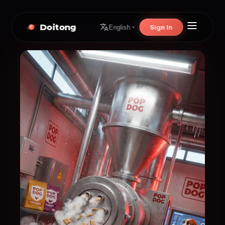
Doitong
Sign In
English