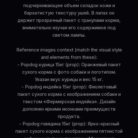
подчеркивающее объем складок кожи и
бархатистую текстуру ушей. В лапах он
держит прозрачный пакет с гранулами корма,
внимательно изучая его содержимое под
светом лампы.
Reference images context (match the visual style
and elements from these):
- Popdog курица 15кг (prop): Оранжевый пакет
сухого корма с фото собаки и логотипом.
Указан вкус курицы и вес 15 кг.
- Popdog индейка 15кг (prop): Фиолетовый
пакет сухого корма с изображением собаки и
текстом «Фермерская индейка». Дизайн
дополнен яркими иконками преимуществ
продукта.
- Popdog говядина 15кг (prop): Ярко-красный
пакет сухого корма с изображением пятнистой