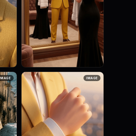
Art style: 3D анимация с мягким
IMAGE
IMAGE
освещением. Маркус стоит перед
меру,
большим зеркалом в роскошной
имый.
гардеробной, поправляя свой
стильный желтый ...