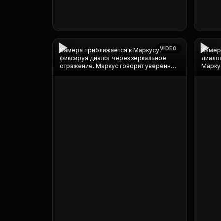
VIDEO
Камера приближается к Маркусу,
Камера
фиксируя диалог через зеркальное
диалог
отражение. Маркус говорит уверенно,
Маркус
его руки перемещаются к лацканам
переме
пидж...