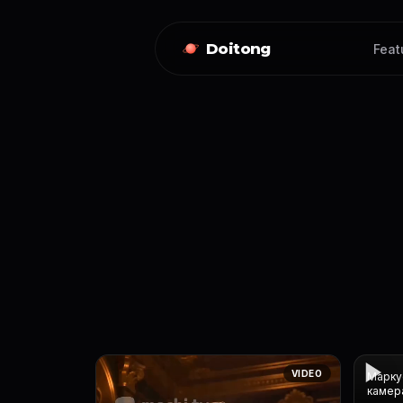
Doitong
Feat
VIDEO
Маркус
камера