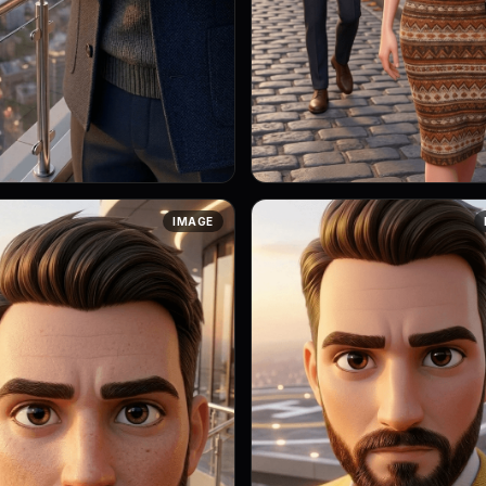
yle: 3D анимация с мягким
Art style: 3D анимация с мягким
IMAGE
тальный план рук
освещением. Таша отворачивается от
а, застегивающего запонку на
Маркуса, ее взгляд устремлен к
 своего пиджака. Его движения
в сторону. Она выглядит раздраже