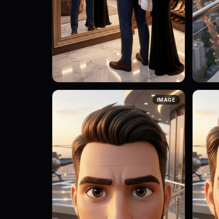
Art style: 3D анимация с мягким
Art st
IMAGE
освещением. Маркус стоит перед
освещением. Де
большим зеркалом в роскошной
Маркус
гардеробной, поправляя свою
рукаве
стильную одежду....
то...