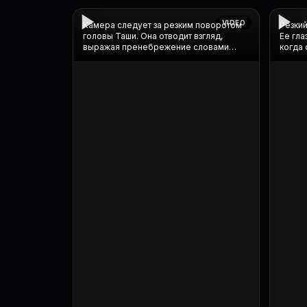
AQOLEflldUGK2NSQrrw6qTeVjO7OpNOUzHJ8Zx3DnV
VIDEO
(1).mp4
Камера следует за резким поворотом
Резкий
головы Таши. Она отводит взгляд,
Ее гла
выражая пренебрежение словами
когда 
Маркуса. Освещение подчеркивает ее
вопрос
проф...