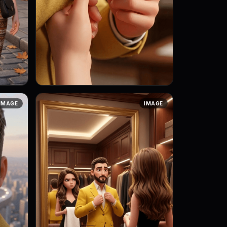
Art style: 3D анимация с мягким
IMAGE
IMAGE
освещением. Детальный план рук
уда-то
Маркуса, застегивающего запонку на
...
рукаве своего желтого пиджака. Его
дви...