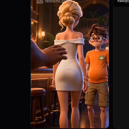
панор
остана
после