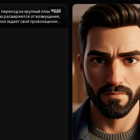
0QRO99EkKQrGACwiFCcweaHa5t
VIDEO
 переход на крупный план Таши.
за расширяются от возмущения,
она задает свой провокационный
. Камера фиксирует ма...