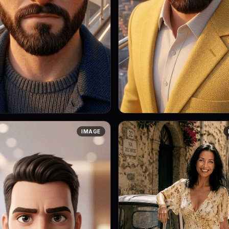
yle: 3D анимация с мягким
Art style: 3D анимация с мягким
IMAGE
рупный план лица
освещением. Крупный план лица
а. Он смотрит прямо в камеру,
Маркуса. Он смотрит прямо в ка
гляд твердый и непоколебимый.
его взгляд твердый и непоколеб
Ег...