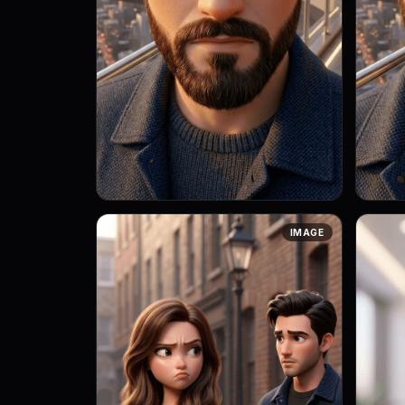
Art style: 3D анимация с мягким
Art st
IMAGE
освещением. Крупный план лица
освещением. К
Маркуса. Он смотрит прямо в камеру,
Маркус
его взгляд твердый и непоколебимый.
его вз
Ег...
Ег...