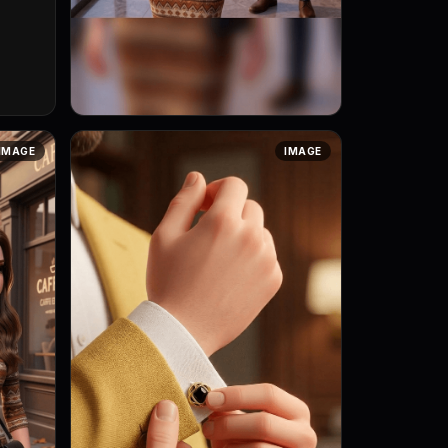
Art style: 3D анимация с мягким
IMAGE
IMAGE
освещением. Таша отворачивается от
Маркуса, ее взгляд устремлен куда-то
в сторону. Она выглядит раздраже...