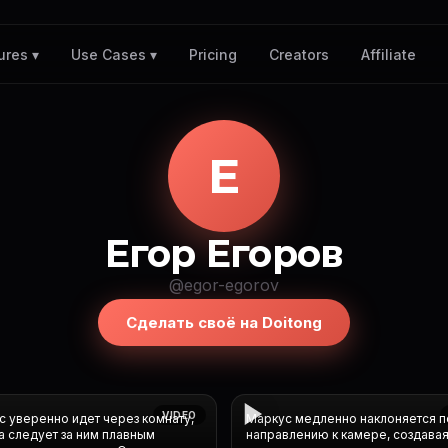
Pricing
Creators
Affiliate
ures ▾
Use Cases ▾
Е
Егор Егоров
@egor-egorov
Сделать своё на Doitong
VIDEO
 уверенно идет через комнату,
Маркус медленно наклоняется п
 следует за ним плавным
направлению к камере, создава