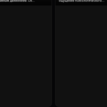
амным движением. Он
ощущение психологического
вливается и бросает
давления. Его взгляд прикован к
днюю фразу чере...
собеседнику. Каме...