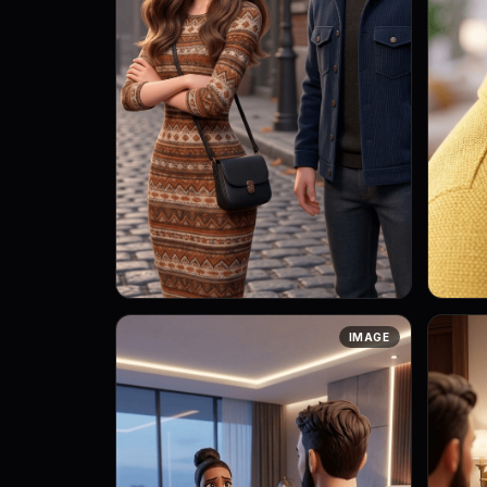
Art style: 3D анимация с мягким
Art st
IMAGE
освещением. Таша отворачивается от
освещением. К
Маркуса, ее взгляд устремлен куда-то
Маркус
в сторону. Она выглядит раздраже...
его вз
Ег...