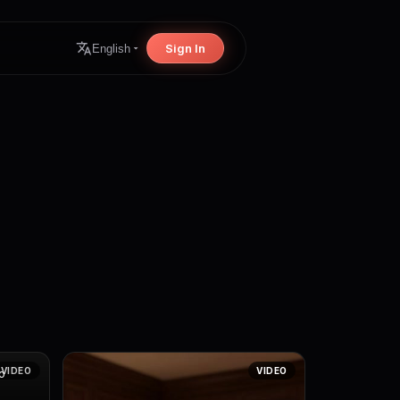
Sign In
English
VIDEO
VIDEO
о
я