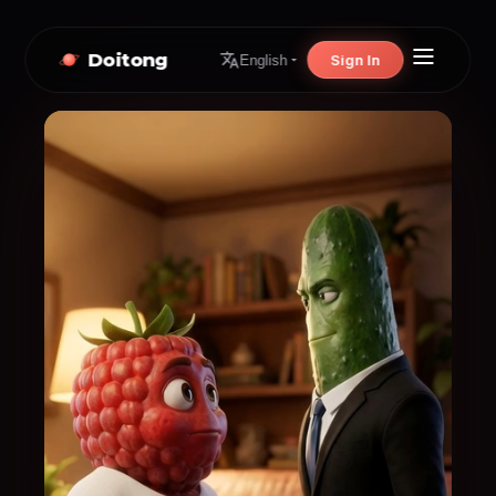
Doitong
Sign In
English