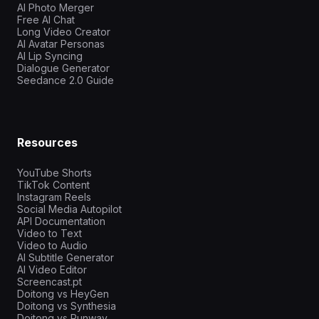
AI Photo Merger
Free AI Chat
Long Video Creator
AI Avatar Personas
AI Lip Syncing
Dialogue Generator
Seedance 2.0 Guide
Resources
YouTube Shorts
TikTok Content
Instagram Reels
Social Media Autopilot
API Documentation
Video to Text
Video to Audio
AI Subtitle Generator
AI Video Editor
Screencast.pt
Doitong vs HeyGen
Doitong vs Synthesia
Doitong vs Runway