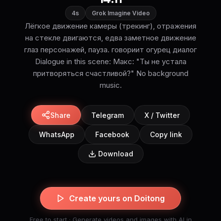
4s
Grok Imagine Video
Лёгкое движение камеры (трекинг), отражения
на стекле двигаются, едва заметное движение
глаз персонажей, пауза. говориит огурец диалог
Dialogue in this scene: Макс: "Ты не устала
притворяться счастливой?" No background
music.
Share
Telegram
X / Twitter
WhatsApp
Facebook
Copy link
Download
Create yours on Doitong
Free to start · Generate videos and images with AI in