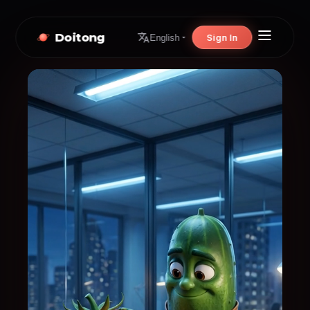
Doitong
Sign In
English