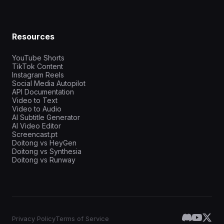
Resources
YouTube Shorts
TikTok Content
Instagram Reels
Social Media Autopilot
API Documentation
Video to Text
Video to Audio
AI Subtitle Generator
AI Video Editor
Screencast.pt
Doitong vs HeyGen
Doitong vs Synthesia
Doitong vs Runway
Privacy Policy
Terms of Service