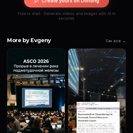
Create yours on Doitong
Free to start · Generate videos and images with AI in
seconds
More by Evgeny
См. все →