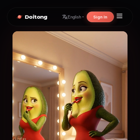
Doitong
Sign In
English