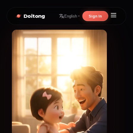
Doitong
Sign In
English