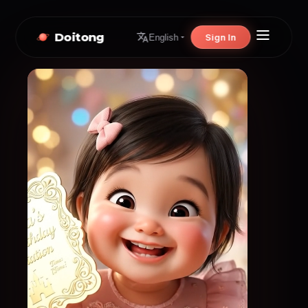
Doitong
Sign In
English