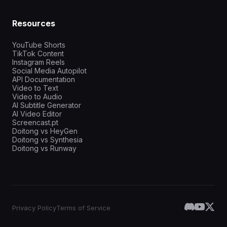
Resources
YouTube Shorts
TikTok Content
Instagram Reels
Social Media Autopilot
API Documentation
Video to Text
Video to Audio
AI Subtitle Generator
AI Video Editor
Screencast.pt
Doitong vs HeyGen
Doitong vs Synthesia
Doitong vs Runway
Privacy Policy
Terms of Service