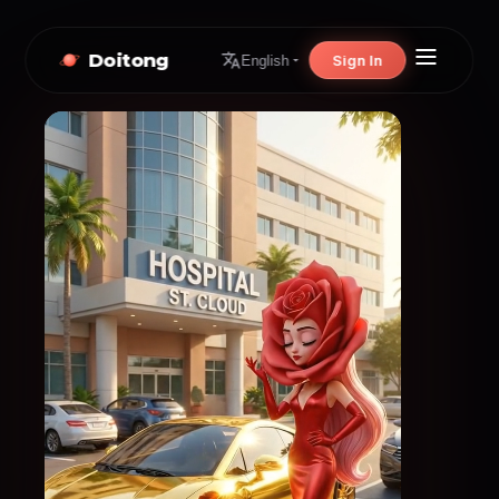
Doitong
Sign In
English