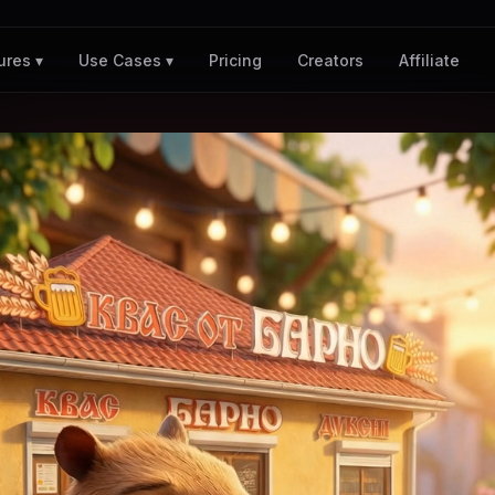
Pricing
Creators
Affiliate
ures ▾
Use Cases ▾