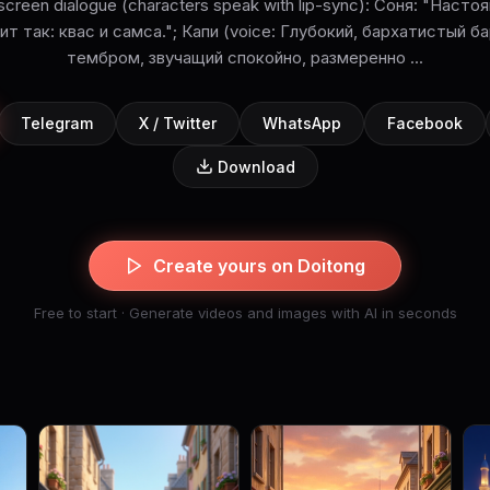
creen dialogue (characters speak with lip-sync): Соня: "Нас
ит так: квас и самса."; Капи (voice: Глубокий, бархатистый б
тембром, звучащий спокойно, размеренно ...
Telegram
X / Twitter
WhatsApp
Facebook
Download
Create yours on Doitong
Free to start · Generate videos and images with AI in seconds