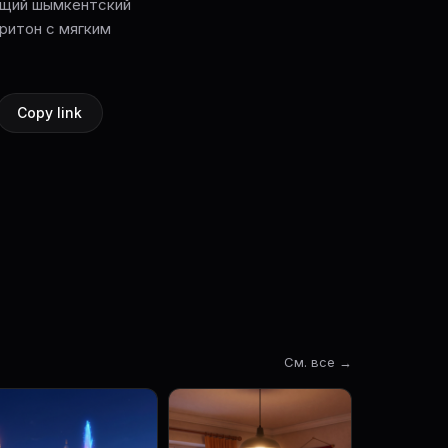
тоящий шымкентский
аритон с мягким
Copy link
См. все →