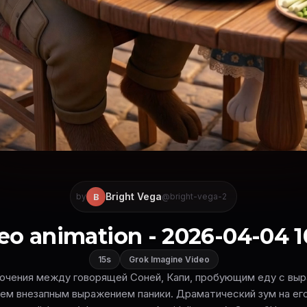
Bright Vega
B
by
@bright-vega-2
eo animation - 2026-04-04 1
15s
Grok Imagine Video
чения между говорящей Соней, Капи, пробующим еду с вы
тем внезапным выражением паники. Драматический зум на его