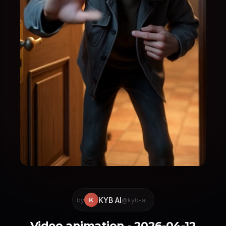
KYB AI
K
by
@kyb-ai
Video animation - 2026-04-12