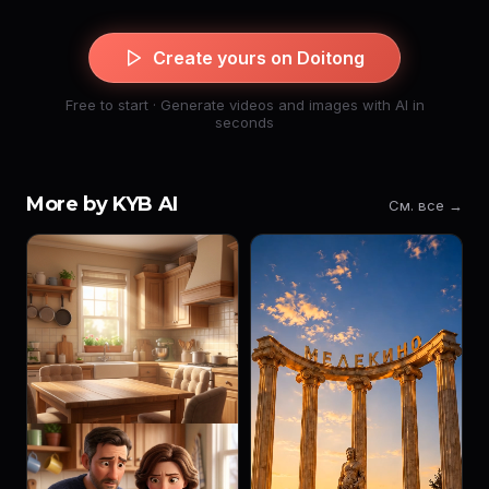
Create yours on Doitong
Free to start · Generate videos and images with AI in
seconds
More by KYB AI
См. все →