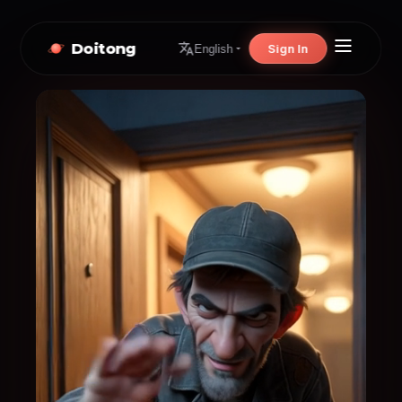
Doitong
Sign In
English