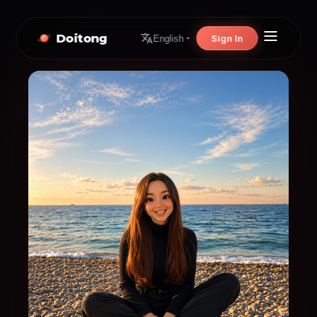
Doitong
Sign In
English