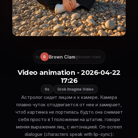
Brown Clam
B
by
@brown-clam
Video animation - 2026-04-22
17:26
6s
Grok Imagine Video
Астролог сидит лицом к к камере. Камера
плавно чуток отодвигается от нее и замирает,
чтоб картинка не портилась будто она снимает
себя просто в 1 положении на штатив. говори
меняя выражения лиц, с интонацией. On-screen
dialogue (characters speak with lip-sync):