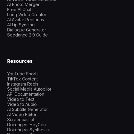
AI Photo Merger
Free AI Chat
Long Video Creator
AI Avatar Personas
AI Lip Syncing
Dialogue Generator
Seedance 2.0 Guide
Resources
YouTube Shorts
TikTok Content
Instagram Reels
Social Media Autopilot
API Documentation
Video to Text
Video to Audio
AI Subtitle Generator
AI Video Editor
Screencast.pt
Doitong vs HeyGen
Doitong vs Synthesia