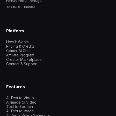
Fernao Ferro, Portugal
Tax ID: 519184963
Platform
How It Works
Pricing & Credits
Gemini AI Chat
Affiliate Program
Creator Marketplace
Contact & Support
Features
AI Text to Video
AI Image to Video
Text to Speech
AI Text to Image
AI Veo 3 Video Generator