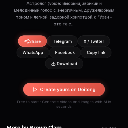
Астролог (voice: Высокий, звонкий и
мелодичный голос с энергичным, дружелюбным
тоном и легкой, задорной хрипотцой.): "Уран -
это та с...
Share
Telegram
X / Twitter
WhatsApp
Facebook
Copy link
Download
Create yours on Doitong
Free to start · Generate videos and images with AI in
seconds
More by Brown Clam