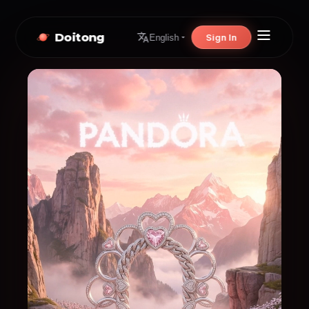
Doitong
Sign In
English