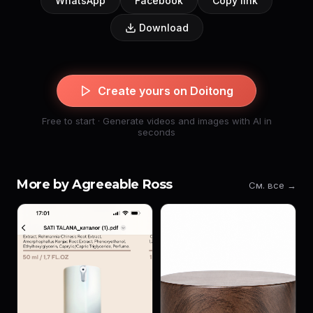
WhatsApp
Facebook
Copy link
Download
Create yours on Doitong
Free to start · Generate videos and images with AI in
seconds
More by Agreeable Ross
См. все →