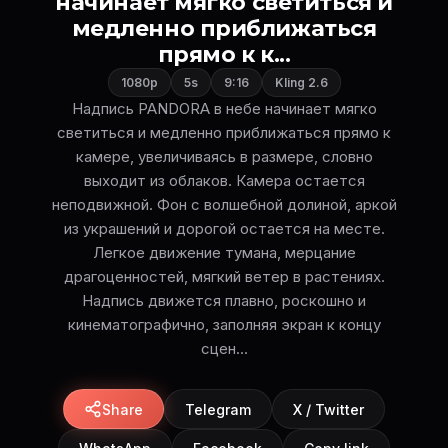
начинает мягко светиться и
медленно приближаться
прямо к к...
1080p
5s
9:16
Kling 2.6
Надпись PANDORA в небе начинает мягко
светиться и медленно приближаться прямо к
камере, увеличиваясь в размере, словно
выходит из облаков. Камера остается
неподвижной. Фон с волшебной долиной, аркой
из украшений и дорогой остается на месте.
Легкое движение тумана, мерцание
драгоценностей, мягкий ветер в растениях.
Надпись движется плавно, роскошно и
кинематографично, заполняя экран к концу
сцен...
Share
Telegram
X / Twitter