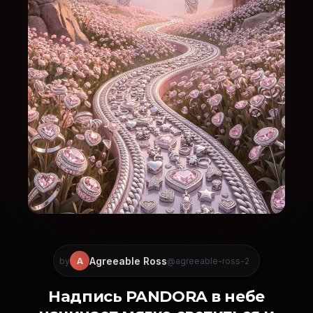
Agreeable Ross
A
by
@agreeable-ross-2
Надпись PANDORA в небе