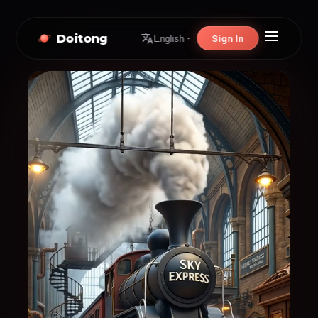
Doitong
Sign In
English