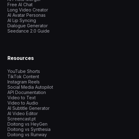
Free AI Chat
Long Video Creator
AI Avatar Personas
AI Lip Syncing
Dialogue Generator
Seedance 2.0 Guide
Resources
YouTube Shorts
TikTok Content
Instagram Reels
Social Media Autopilot
API Documentation
Video to Text
Video to Audio
AI Subtitle Generator
AI Video Editor
Screencast.pt
Doitong vs HeyGen
Doitong vs Synthesia
Doitong vs Runway