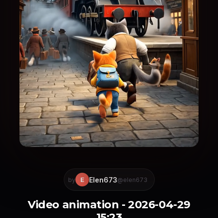
Elen673
E
by
@elen673
Video animation - 2026-04-29
15:23